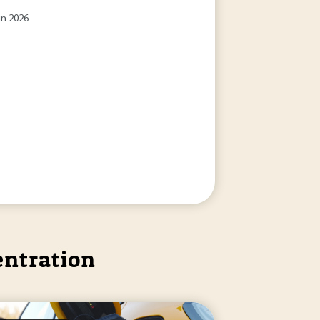
in 2026
entration