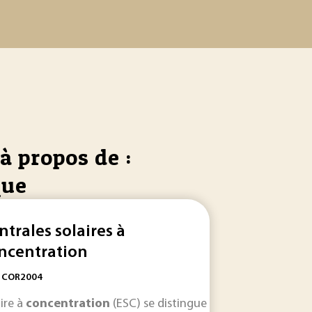
à propos de :
que
ntrales solaires à
ncentration
: COR2004
ncentrations
à l’intérieur de celui-ci ; • viscosité : les valeur
ture statiques, la prise en compte des
aire à
concentration
(ESC) se distingue comme une solution 
concentrations
... 