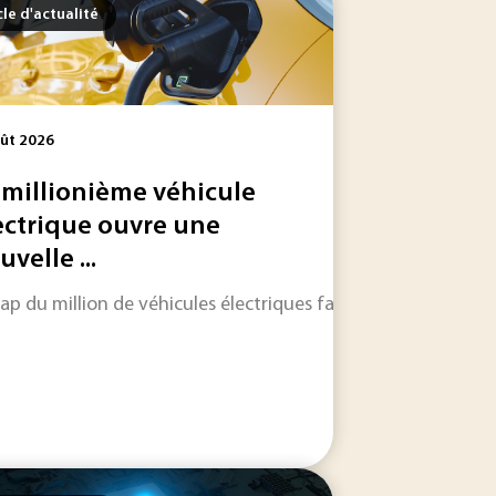
cle d'actualité
ût 2026
 millionième véhicule
ectrique ouvre une
velle ...
té de l'eau potable, dont la somme de vingt PFAS, ou le...
té de Virginie affirme avoir mis en évidence un phénomène ju
ap du million de véhicules électriques fabriqués sur le territ