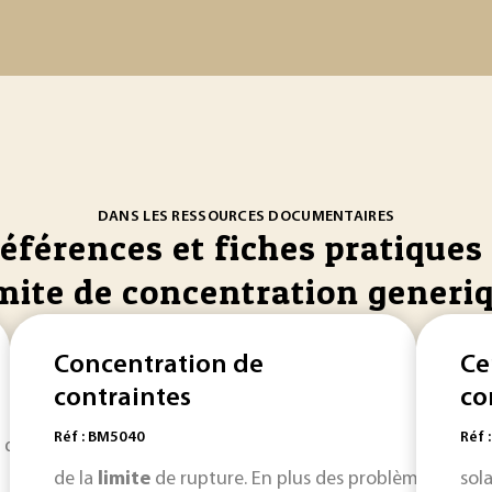
DANS LES RESSOURCES DOCUMENTAIRES
références et fiches pratiques 
mite de concentration generi
Concentration de
Ce
contraintes
co
Réf : BM5040
Réf 
xe de façon
limitative
la liste et les
concentrations
... de
co
de la
limite
de rupture. En plus des problèmes de rup
sol