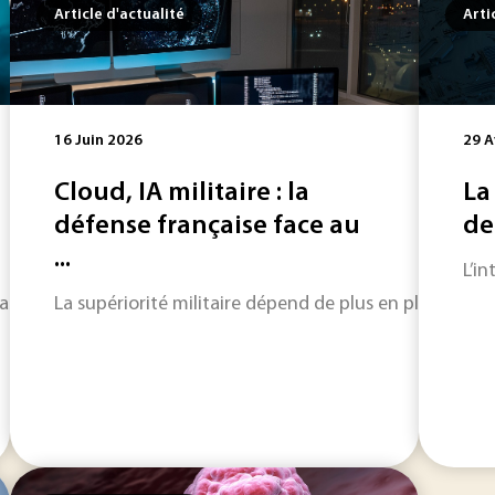
Article d'actualité
Arti
16 Juin 2026
29 A
Cloud, IA militaire : la
La
défense française face au
de 
...
L’i
les de la soie d’araignée naturelle dans le premier article de 
La supériorité militaire dépend de plus en plus des don