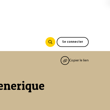
Se connecter
Copier le lien
enerique