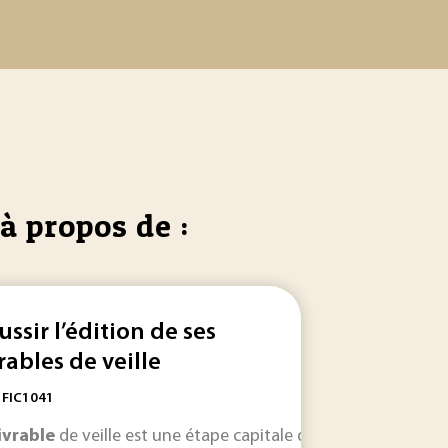
à propos de :
ussir l’édition de ses
vrables de veille
: FIC1041
ures : des
es
ivrable
à fournir) bornée entre une date de début et une date de fin.
de veille est une étape capitale du processus de veille
livrables
du produit... correspondant au produit, 