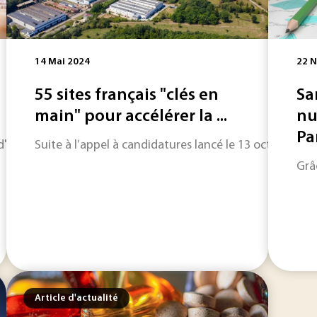
14 Mai 2024
22 
55 sites français "clés en
Sa
main" pour accélérer la ...
nu
Pa
horizon sur les informations qui feront l'actualité industriel
Suite à l’appel à candidatures lancé le 13 octobre 202
Grâ
Article d'actualité