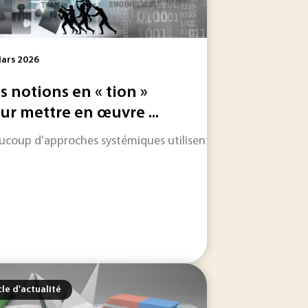
ars 2026
s notions en « tion »
ur mettre en œuvre ...
ucoup d’approches systémiques utilisent des notions en « tio
ogène du territoire français. Après plusieurs années d’acquis
re de manière exponentielle. Mais la plupart des données 
cle d'actualité