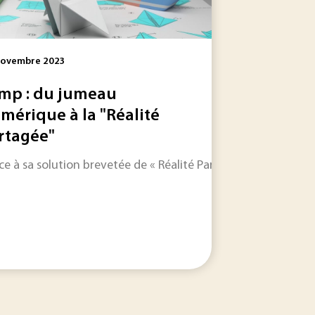
Novembre 2023
mp : du jumeau
mérique à la "Réalité
rtagée"
le dans les jours et les semaines à venir.
3, le gouvernement a officiellement lancé son dispositif « si
ce à sa solution brevetée de « Réalité Partagée », la deeptec