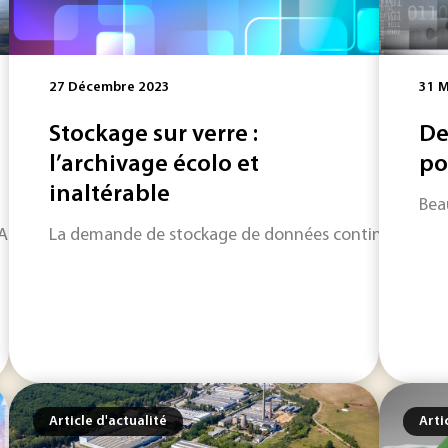
27 Décembre 2023
31 M
Stockage sur verre :
De
l’archivage écolo et
po
inaltérable
Bea
 HD vise à établir un référentiel altimétrique précis et hom
La demande de stockage de données continue de croît
Article d'actualité
Arti