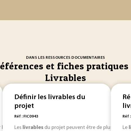
DANS LES RESSOURCES DOCUMENTAIRES
références et fiches pratiques 
Livrables
Définir les livrables du
Ré
projet
li
Réf : FIC0943
Réf 
r les
livrables
Les
livrables
du projet. Le plan qualité du projet... (
du projet peuvent être de plusieurs nat
livrabl
Le
l