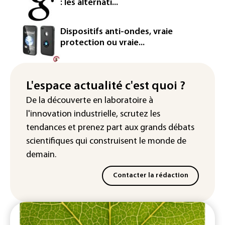
: les alternati...
européenne
Le magazine VSD racheté par
Dispositifs anti-ondes, vraie
l'entrepreneur Vianney d'Alançon
protection ou vraie...
La production française de maïs
attendue au plus bas depuis 1980
L'espace actualité c'est quoi ?
"Retour en force" progressif de la
De la découverte en laboratoire à
chaleur dans les prochains jours en
l'innovation industrielle, scrutez les
France
tendances
et prenez part aux
grands débats
scientifiques
qui construisent le monde de
demain.
Contacter la rédaction