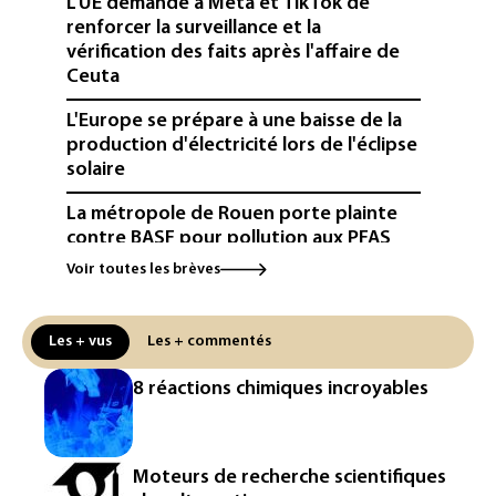
L'UE demande à Meta et TikTok de
renforcer la surveillance et la
vérification des faits après l'affaire de
Ceuta
L'Europe se prépare à une baisse de la
production d'électricité lors de l'éclipse
solaire
La métropole de Rouen porte plainte
contre BASF pour pollution aux PFAS
Voir toutes les brèves
Canicule: à l'arrêt depuis fin juillet, la
centrale de Golfech reconnectée au
réseau
Les + vus
Les + commentés
Véhicules de livraison autonomes: la
8 réactions chimiques incroyables
France ouvre la voie à leur
homologation
Iris³: Eutelsat investira 3,4 milliards
Moteurs de recherche scientifiques
d'euros dans la future constellation