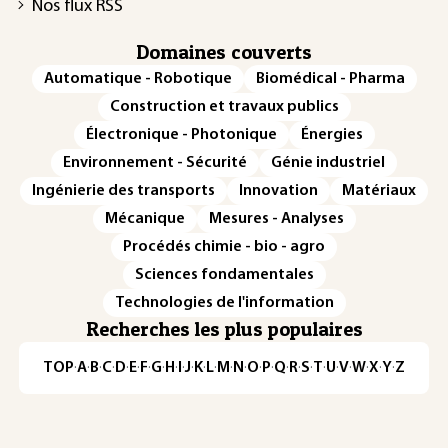
Nos flux RSS
Domaines couverts
Automatique - Robotique
Biomédical - Pharma
Construction et travaux publics
Électronique - Photonique
Énergies
Environnement - Sécurité
Génie industriel
Ingénierie des transports
Innovation
Matériaux
Mécanique
Mesures - Analyses
Procédés chimie - bio - agro
Sciences fondamentales
Technologies de l'information
Recherches les plus populaires
TOP
·
A
·
B
·
C
·
D
·
E
·
F
·
G
·
H
·
I
·
J
·
K
·
L
·
M
·
N
·
O
·
P
·
Q
·
R
·
S
·
T
·
U
·
V
·
W
·
X
·
Y
·
Z