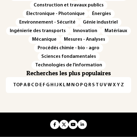
Construction et travaux publics
Électronique - Photonique
Énergies
Environnement - Sécurité
Génie industriel
Ingénierie des transports
Innovation
Matériaux
Mécanique
Mesures - Analyses
Procédés chimie - bio - agro
Sciences fondamentales
Technologies de l'information
Recherches les plus populaires
TOP
·
A
·
B
·
C
·
D
·
E
·
F
·
G
·
H
·
I
·
J
·
K
·
L
·
M
·
N
·
O
·
P
·
Q
·
R
·
S
·
T
·
U
·
V
·
W
·
X
·
Y
·
Z