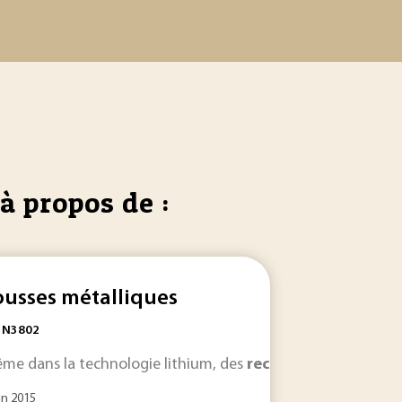
à propos de :
usses métalliques
: N3802
ne courte... Une
cation de ces
ême dans la technologie lithium, des
mousses
mousse
. Les
est une dispersion de gaz dans une p
recherches
recherches
...
mousses
font état 
métalliques
in 2015