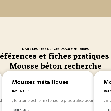
DANS LES RESSOURCES DOCUMENTAIRES
références et fiches pratiques 
Mousse béton recherche
Mousses métalliques
Mo
Réf : N3801
Réf 
che
d'un compromis, on peut mélanger des surfactifs à chaî
, le titane est le matériau le plus utilisé pour la fabri
, m
10 juin 2015
10 ju