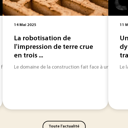
14 Mai 2025
11 M
La robotisation de
Un
l'impression de terre crue
dy
en trois ...
tr
aire parler d’elles. Un projet de recherche collaboratif piloté
Le domaine de la construction fait face à une pénuri
Le 
Toute l'actualité