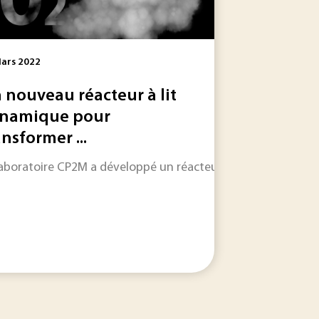
ars 2022
 nouveau réacteur à lit
namique pour
ansformer ...
 par la Texas A & M University a conduit à la...
e de main-d’œuvre, qui s'explique notamment par la pénibilit
laboratoire CP2M a développé un réacteur constitué d'une co