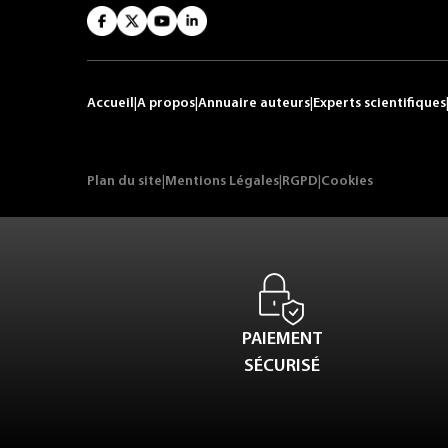
Accueil
|
A propos
|
Annuaire auteurs
|
Experts scientifiques
Plan du site
|
Mentions Légales
|
RGPD
|
Cookies
PAIEMENT
SÉCURISÉ