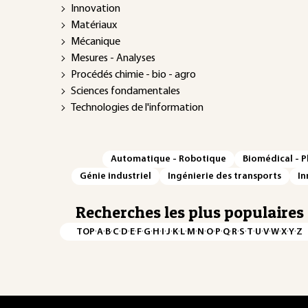
Innovation
Matériaux
Mécanique
Mesures - Analyses
Procédés chimie - bio - agro
Sciences fondamentales
Technologies de l'information
Automatique - Robotique
Biomédical - 
Génie industriel
Ingénierie des transports
In
Recherches les plus populaires
·
·
·
·
·
·
·
·
·
·
·
·
·
·
·
·
·
·
·
·
·
·
·
·
·
·
TOP
A
B
C
D
E
F
G
H
I
J
K
L
M
N
O
P
Q
R
S
T
U
V
W
X
Y
Z