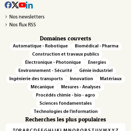
Nos newsletters
Nos flux RSS
Domaines couverts
Automatique - Robotique
Biomédical - Pharma
Construction et travaux publics
Électronique - Photonique
Énergies
Environnement - Sécurité
Génie industriel
Ingénierie des transports
Innovation
Matériaux
Mécanique
Mesures - Analyses
Procédés chimie - bio - agro
Sciences fondamentales
Technologies de l'information
Recherches les plus populaires
TOP
·
A
·
B
·
C
·
D
·
E
·
F
·
G
·
H
·
I
·
J
·
K
·
L
·
M
·
N
·
O
·
P
·
Q
·
R
·
S
·
T
·
U
·
V
·
W
·
X
·
Y
·
Z