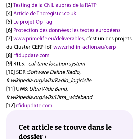
[3]
Testing de la CNIL auprès de la RATP
[4]
Article de Theregister.co.uk
[5]
Le projet Op Tag
[6]
Protection des données : les textes européens
[7]
www.primelife.eu/deliverables
, c’est un des projets
du Cluster CERP-IoT
www.rfid-in-action.eu/cerp
[8]
rfidupdate.com
[9] RTLS: r
eal-time location system
[10] SDR :
Software Define Radio,
fr.wikipedia.org/wiki/Radio_logicielle
[11] UWB:
Ultra Wide Band,
fr.wikipedia.org/wiki/Ultra_wideband
[12]
rfidupdate.com
Cet article se trouve dans le
dossier :