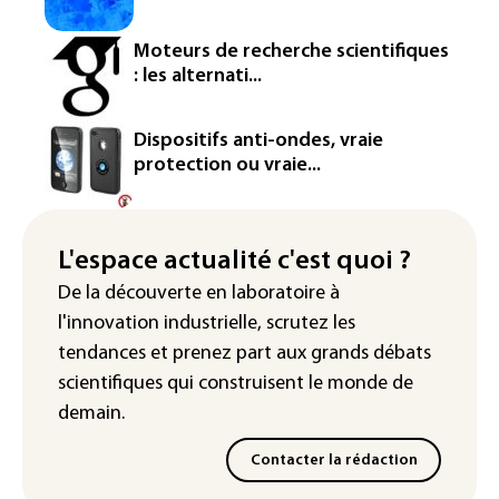
attendue au plus bas depuis 1980
Moteurs de recherche scientifiques
"Retour en force" progressif de la
: les alternati...
chaleur dans les prochains jours en
France
Dispositifs anti-ondes, vraie
L'Arabie saoudite, le Pakistan et la
protection ou vraie...
Turquie ont signé un accord de défense
Le Sri Lanka bloque près de 100
nouveaux sites de paris en ligne non
L'espace actualité c'est quoi ?
autorisés
De la découverte en laboratoire à
l'innovation industrielle, scrutez les
tendances
et prenez part aux
grands débats
scientifiques
qui construisent le monde de
demain.
Contacter la rédaction