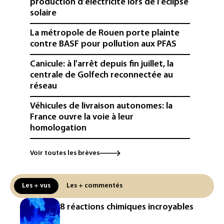
production d'électricité lors de l'éclipse
solaire
La métropole de Rouen porte plainte
contre BASF pour pollution aux PFAS
Canicule: à l'arrêt depuis fin juillet, la
centrale de Golfech reconnectée au
réseau
Véhicules de livraison autonomes: la
France ouvre la voie à leur
homologation
Iris³: Eutelsat investira 3,4 milliards
Voir toutes les brèves
d'euros dans la future constellation
européenne
Les + vus
Les + commentés
Le magazine VSD racheté par
l'entrepreneur Vianney d'Alançon
8 réactions chimiques incroyables
La production française de maïs