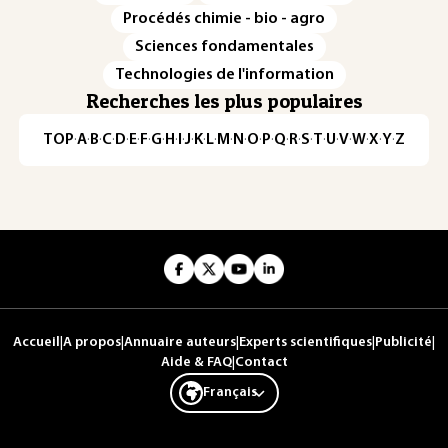
Procédés chimie - bio - agro
Sciences fondamentales
Technologies de l'information
Recherches les plus populaires
TOP
·
A
·
B
·
C
·
D
·
E
·
F
·
G
·
H
·
I
·
J
·
K
·
L
·
M
·
N
·
O
·
P
·
Q
·
R
·
S
·
T
·
U
·
V
·
W
·
X
·
Y
·
Z
Accueil
|
A propos
|
Annuaire auteurs
|
Experts scientifiques
|
Publicité
|
Aide & FAQ
|
Contact
Français