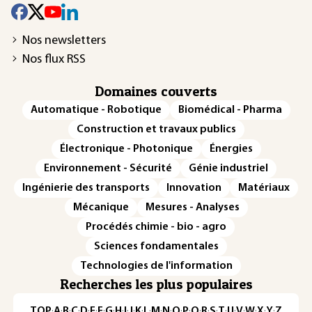
Nos newsletters
Nos flux RSS
Domaines couverts
Automatique - Robotique
Biomédical - Pharma
Construction et travaux publics
Électronique - Photonique
Énergies
Environnement - Sécurité
Génie industriel
Ingénierie des transports
Innovation
Matériaux
Mécanique
Mesures - Analyses
Procédés chimie - bio - agro
Sciences fondamentales
Technologies de l'information
Recherches les plus populaires
TOP
·
A
·
B
·
C
·
D
·
E
·
F
·
G
·
H
·
I
·
J
·
K
·
L
·
M
·
N
·
O
·
P
·
Q
·
R
·
S
·
T
·
U
·
V
·
W
·
X
·
Y
·
Z