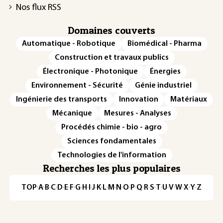
Nos flux RSS
Domaines couverts
Automatique - Robotique
Biomédical - Pharma
Construction et travaux publics
Électronique - Photonique
Énergies
Environnement - Sécurité
Génie industriel
Ingénierie des transports
Innovation
Matériaux
Mécanique
Mesures - Analyses
Procédés chimie - bio - agro
Sciences fondamentales
Technologies de l'information
Recherches les plus populaires
TOP
·
A
·
B
·
C
·
D
·
E
·
F
·
G
·
H
·
I
·
J
·
K
·
L
·
M
·
N
·
O
·
P
·
Q
·
R
·
S
·
T
·
U
·
V
·
W
·
X
·
Y
·
Z