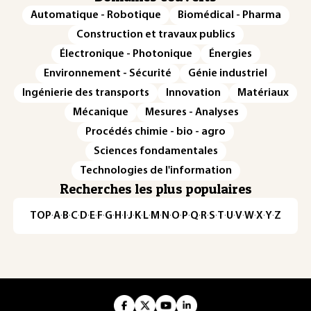
Automatique - Robotique
Biomédical - Pharma
Construction et travaux publics
Électronique - Photonique
Énergies
Environnement - Sécurité
Génie industriel
Ingénierie des transports
Innovation
Matériaux
Mécanique
Mesures - Analyses
Procédés chimie - bio - agro
Sciences fondamentales
Technologies de l'information
Recherches les plus populaires
TOP
·
A
·
B
·
C
·
D
·
E
·
F
·
G
·
H
·
I
·
J
·
K
·
L
·
M
·
N
·
O
·
P
·
Q
·
R
·
S
·
T
·
U
·
V
·
W
·
X
·
Y
·
Z