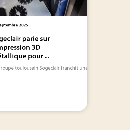
Septembre 2025
geclair parie sur
impression 3D
tallique pour ...
le dans les jours et les semaines à venir.
 solide, Genvia construit un démonstrateur sur un site d’Arc
groupe toulousain Sogeclair franchit une nouvelle étape en m