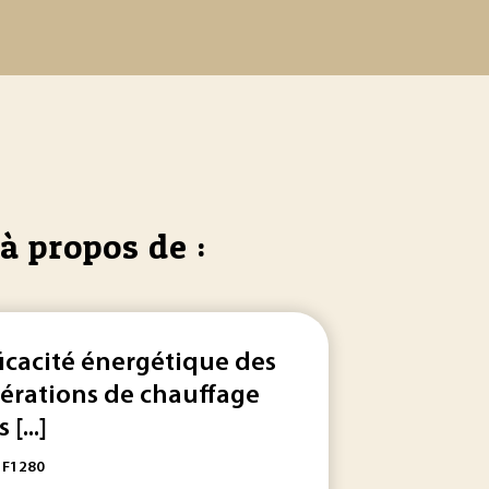
à propos de :
ficacité énergétique des
érations de chauffage
 [...]
eurs
combinatoires, les
matériels permettant l’implémentation de la table ou de l
opérateurs
séquentiels ont un effet mémo
: F1280