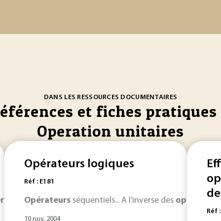
DANS LES RESSOURCES DOCUMENTAIRES
références et fiches pratiques 
Operation unitaires
Opérateurs logiques
Ef
op
Réf : E181
des
rateurs
Opérateurs
logiques de calcul et de mémorisation... les
séquentiels... A l’inverse des
opérateurs
opérat
Réf 
10 nov. 2004