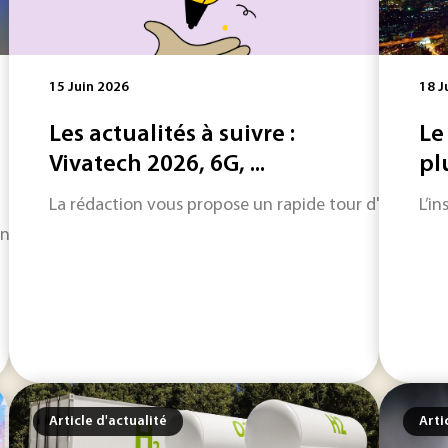
15 Juin 2026
18 J
Les actualités à suivre :
Le
Vivatech 2026, 6G, ...
pl
La rédaction vous propose un rapide tour d'horizon sur
L’i
de du soudage évolue et se prépare à l’arrivée de l’industri
Article d'actualité
Arti