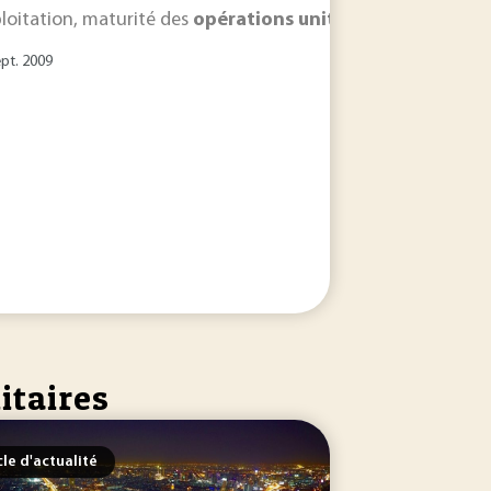
ploitation, maturité des
opérations
unitaires
de chauffage)
ept. 2009
itaires
cle d'actualité