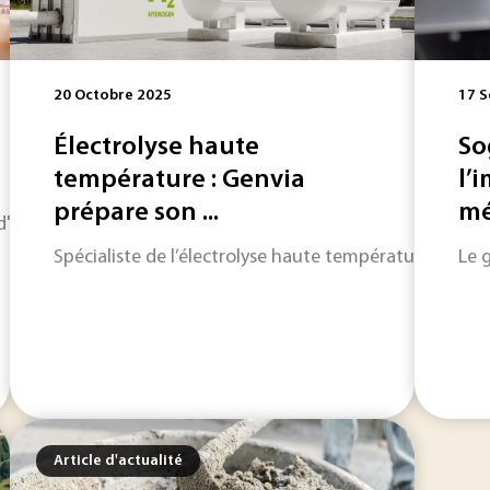
20 Octobre 2025
17 
Électrolyse haute
So
température : Genvia
l’
prépare son ...
mé
horizon sur les informations qui feront l'actualité industriel
Spécialiste de l’électrolyse haute température à oxyde
Le 
Article d'actualité