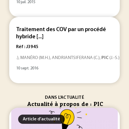
10 juil. 2015
Traitement des COV par un procédé
hybride [...]
Réf : J3945
.), MANÉRO (M.H.), ANDRIANTSIFERANA (C.),
PIC
(J.-S.), VA
10 sept. 2016
DANS L'ACTUALITÉ
Actualité à propos de : PIC
Article d'actualité