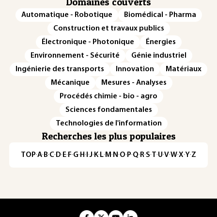
Domaines couverts
Automatique - Robotique
Biomédical - Pharma
Construction et travaux publics
Électronique - Photonique
Énergies
Environnement - Sécurité
Génie industriel
Ingénierie des transports
Innovation
Matériaux
Mécanique
Mesures - Analyses
Procédés chimie - bio - agro
Sciences fondamentales
Technologies de l'information
Recherches les plus populaires
TOP
·
A
·
B
·
C
·
D
·
E
·
F
·
G
·
H
·
I
·
J
·
K
·
L
·
M
·
N
·
O
·
P
·
Q
·
R
·
S
·
T
·
U
·
V
·
W
·
X
·
Y
·
Z