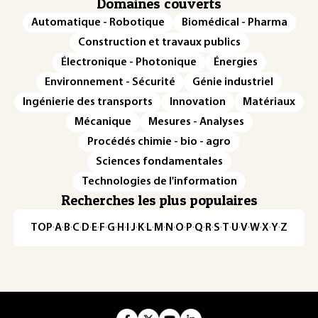
Domaines couverts
Automatique - Robotique
Biomédical - Pharma
Construction et travaux publics
Électronique - Photonique
Énergies
Environnement - Sécurité
Génie industriel
Ingénierie des transports
Innovation
Matériaux
Mécanique
Mesures - Analyses
Procédés chimie - bio - agro
Sciences fondamentales
Technologies de l'information
Recherches les plus populaires
TOP
·
A
·
B
·
C
·
D
·
E
·
F
·
G
·
H
·
I
·
J
·
K
·
L
·
M
·
N
·
O
·
P
·
Q
·
R
·
S
·
T
·
U
·
V
·
W
·
X
·
Y
·
Z