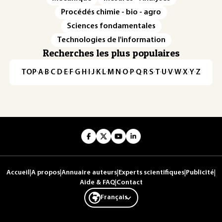
Procédés chimie - bio - agro
Sciences fondamentales
Technologies de l'information
Recherches les plus populaires
TOP
·
A
·
B
·
C
·
D
·
E
·
F
·
G
·
H
·
I
·
J
·
K
·
L
·
M
·
N
·
O
·
P
·
Q
·
R
·
S
·
T
·
U
·
V
·
W
·
X
·
Y
·
Z
Accueil
|
A propos
|
Annuaire auteurs
|
Experts scientifiques
|
Publicité
|
Aide & FAQ
|
Contact
Français