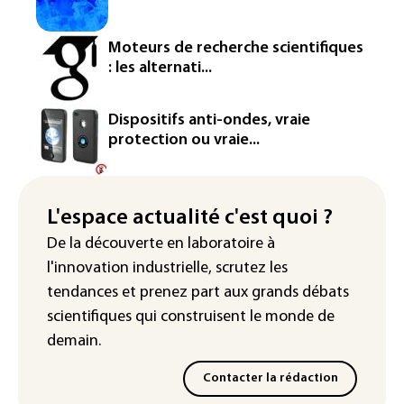
homologation
Iris³: Eutelsat investira 3,4 milliards
Moteurs de recherche scientifiques
d'euros dans la future constellation
: les alternati...
européenne
Le magazine VSD racheté par
Dispositifs anti-ondes, vraie
l'entrepreneur Vianney d'Alançon
protection ou vraie...
La production française de maïs
attendue au plus bas depuis 1980
L'espace actualité c'est quoi ?
"Retour en force" progressif de la
De la découverte en laboratoire à
chaleur dans les prochains jours en
l'innovation industrielle, scrutez les
France
tendances
et prenez part aux
grands débats
scientifiques
qui construisent le monde de
demain.
Contacter la rédaction