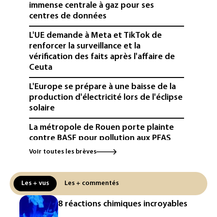
immense centrale à gaz pour ses
centres de données
L'UE demande à Meta et TikTok de
renforcer la surveillance et la
vérification des faits après l'affaire de
Ceuta
L'Europe se prépare à une baisse de la
production d'électricité lors de l'éclipse
solaire
La métropole de Rouen porte plainte
contre BASF pour pollution aux PFAS
Voir toutes les brèves
Canicule: à l'arrêt depuis fin juillet, la
centrale de Golfech reconnectée au
réseau
Les + vus
Les + commentés
Véhicules de livraison autonomes: la
8 réactions chimiques incroyables
France ouvre la voie à leur