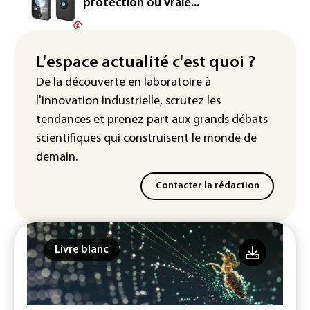
d'euros dans la future constellation
protection ou vraie...
européenne
Le magazine VSD racheté par
l'entrepreneur Vianney d'Alançon
L'espace actualité c'est quoi ?
De la découverte en laboratoire à
La production française de maïs
l'innovation industrielle, scrutez les
attendue au plus bas depuis 1980
tendances
et prenez part aux
grands débats
scientifiques
qui construisent le monde de
demain.
Contacter la rédaction
Livre blanc