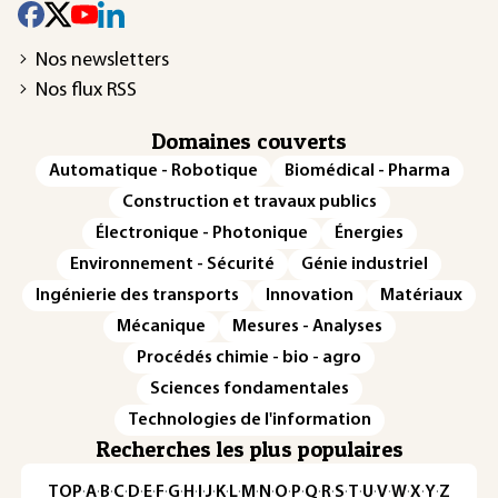
Nos newsletters
Nos flux RSS
Domaines couverts
Automatique - Robotique
Biomédical - Pharma
Construction et travaux publics
Électronique - Photonique
Énergies
Environnement - Sécurité
Génie industriel
Ingénierie des transports
Innovation
Matériaux
Mécanique
Mesures - Analyses
Procédés chimie - bio - agro
Sciences fondamentales
Technologies de l'information
Recherches les plus populaires
TOP
·
A
·
B
·
C
·
D
·
E
·
F
·
G
·
H
·
I
·
J
·
K
·
L
·
M
·
N
·
O
·
P
·
Q
·
R
·
S
·
T
·
U
·
V
·
W
·
X
·
Y
·
Z