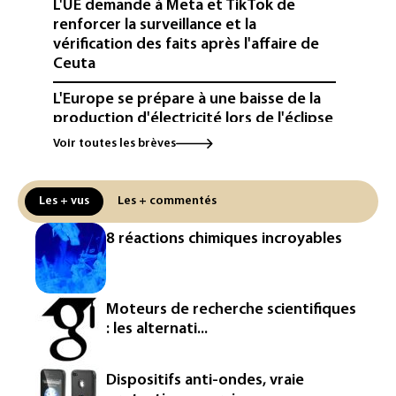
L'UE demande à Meta et TikTok de
renforcer la surveillance et la
vérification des faits après l'affaire de
Ceuta
L'Europe se prépare à une baisse de la
production d'électricité lors de l'éclipse
solaire
Voir toutes les brèves
La métropole de Rouen porte plainte
contre BASF pour pollution aux PFAS
Les + vus
Les + commentés
Canicule: à l'arrêt depuis fin juillet, la
8 réactions chimiques incroyables
centrale de Golfech reconnectée au
réseau
Véhicules de livraison autonomes: la
Moteurs de recherche scientifiques
France ouvre la voie à leur
: les alternati...
homologation
Iris³: Eutelsat investira 3,4 milliards
Dispositifs anti-ondes, vraie