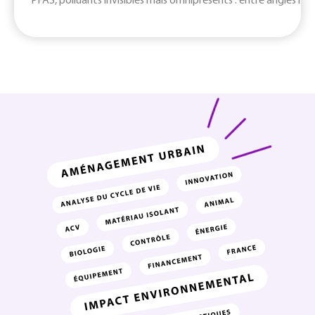
PFAS, polluants invisibles mais omniprésents : entre angles mort