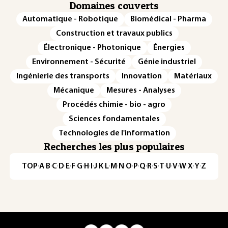
Domaines couverts
Automatique - Robotique
Biomédical - Pharma
Construction et travaux publics
Électronique - Photonique
Énergies
Environnement - Sécurité
Génie industriel
Ingénierie des transports
Innovation
Matériaux
Mécanique
Mesures - Analyses
Procédés chimie - bio - agro
Sciences fondamentales
Technologies de l'information
Recherches les plus populaires
TOP
·
A
·
B
·
C
·
D
·
E
·
F
·
G
·
H
·
I
·
J
·
K
·
L
·
M
·
N
·
O
·
P
·
Q
·
R
·
S
·
T
·
U
·
V
·
W
·
X
·
Y
·
Z