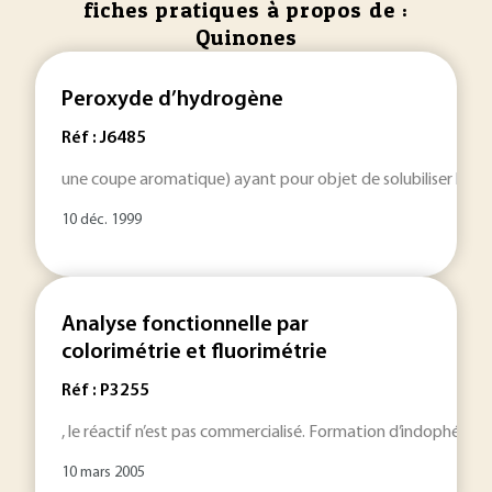
fiches pratiques à propos de :
Quinones
Peroxyde d’hydrogène
Réf : J6485
une coupe aromatique) ayant pour objet de solubiliser la
qu
10 déc. 1999
Analyse fonctionnelle par
colorimétrie et fluorimétrie
Réf : P3255
, le réactif n’est pas commercialisé. Formation d’indophénol
10 mars 2005