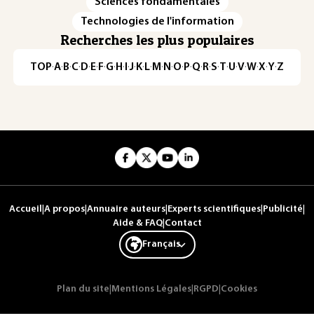
Sciences fondamentales
Technologies de l'information
Recherches les plus populaires
TOP
·
A
·
B
·
C
·
D
·
E
·
F
·
G
·
H
·
I
·
J
·
K
·
L
·
M
·
N
·
O
·
P
·
Q
·
R
·
S
·
T
·
U
·
V
·
W
·
X
·
Y
·
Z
Accueil
|
A propos
|
Annuaire auteurs
|
Experts scientifiques
|
Publicité
|
Aide & FAQ
|
Contact
Français
Plan du site
|
Mentions Légales
|
RGPD
|
Cookies