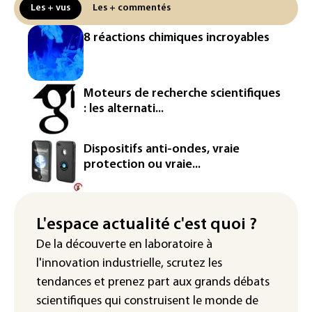
Les + vus
Les + commentés
attendue au plus bas depuis 1980
8 réactions chimiques incroyables
"Retour en force" progressif de la
chaleur dans les prochains jours en
France
Moteurs de recherche scientifiques
L'Arabie saoudite, le Pakistan et la
: les alternati...
Turquie ont signé un accord de défense
Le Sri Lanka bloque près de 100
Dispositifs anti-ondes, vraie
nouveaux sites de paris en ligne non
protection ou vraie...
autorisés
Petrobras: le bénéfice net double au 2e
trimestre 2026, avec la hausse des prix
L'espace actualité c'est quoi ?
du pétrole
De la découverte en laboratoire à
l'innovation industrielle, scrutez les
tendances
et prenez part aux
grands débats
scientifiques
qui construisent le monde de