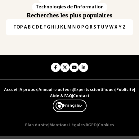
Technologies de l'information
Recherches les plus populaires
TOP
·
A
·
B
·
C
·
D
·
E
·
F
·
G
·
H
·
I
·
J
·
K
·
L
·
M
·
N
·
O
·
P
·
Q
·
R
·
S
·
T
·
U
·
V
·
W
·
X
·
Y
·
Z
Accueil
|
A propos
|
Annuaire auteurs
|
Experts scientifiques
|
Publicité
|
Aide & FAQ
|
Contact
Français
Plan du site
|
Mentions Légales
|
RGPD
|
Cookies