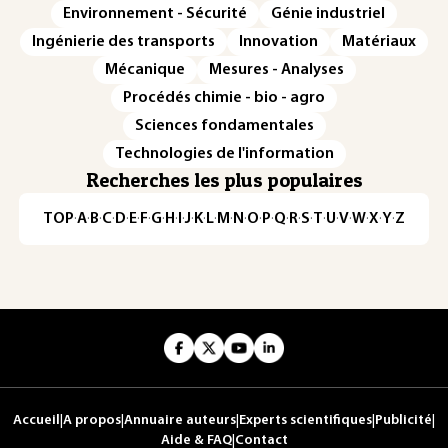
Environnement - Sécurité
Génie industriel
Ingénierie des transports
Innovation
Matériaux
Mécanique
Mesures - Analyses
Procédés chimie - bio - agro
Sciences fondamentales
Technologies de l'information
Recherches les plus populaires
TOP
·
A
·
B
·
C
·
D
·
E
·
F
·
G
·
H
·
I
·
J
·
K
·
L
·
M
·
N
·
O
·
P
·
Q
·
R
·
S
·
T
·
U
·
V
·
W
·
X
·
Y
·
Z
Accueil
|
A propos
|
Annuaire auteurs
|
Experts scientifiques
|
Publicité
|
Aide & FAQ
|
Contact