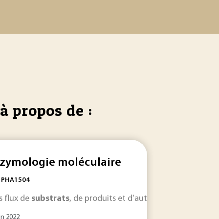
à propos de :
zymologie moléculaire
: PHA1504
s flux de
substrats
, de produits et d’autres molécules nécess
in 2022