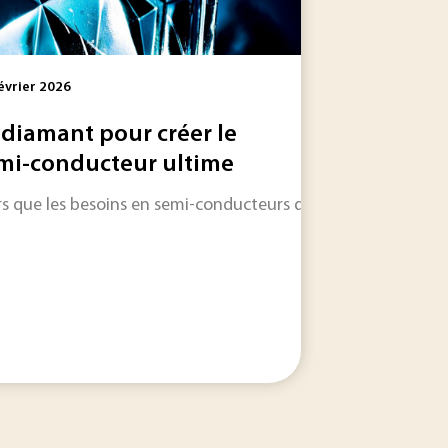
évrier 2026
 diamant pour créer le
mi-conducteur ultime
mballage et du conditionnement agroalimentaire, les...
rs que les besoins en semi-conducteurs de plus en plus puissa
r pour développer son procédé de valorisation des boues ind