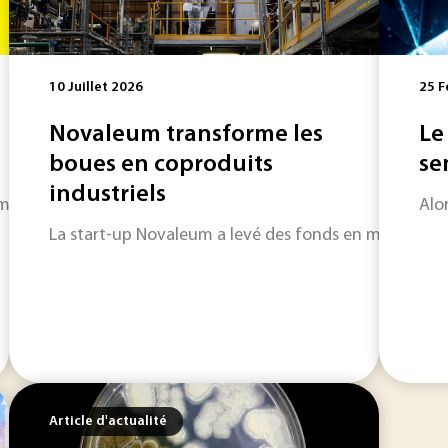
10 Juillet 2026
25 F
Novaleum transforme les
Le
boues en coproduits
se
industriels
met à l’honneur les tendances innovantes et durables de l’e
Alo
La start-up Novaleum a levé des fonds en mars dernie
Article d'actualité