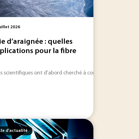
uillet 2026
ie d’araignée : quelles
plications pour la fibre
un capteur graphène de PFAS. La start-up vise pour l'instant
ter en novembre ? Des nanofils de verre amorphe accueillent
les scientifiques ont d'abord cherché à comprendre les mécani
cle d'actualité