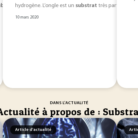
ubstrat
hydrogène. L’ongle est un
illustrées par des exemples décrits dans la littératur
substrat
très particulier, 
10 mars 2020
DANS L'ACTUALITÉ
Actualité à propos de : Substr
Article d'actualité
Arti