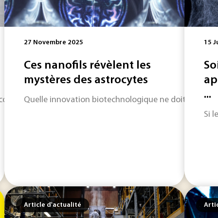
27 Novembre 2025
15 J
Ces nanofils révèlent les
So
mystères des astrocytes
ap
...
 accordée par l'Union européenne à Grapheal pour développer 
Quelle innovation biotechnologique ne doit-on pas ra
Si 
Article d'actualité
Arti