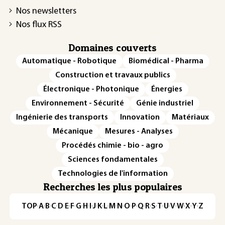
Nos newsletters
Nos flux RSS
Domaines couverts
Automatique - Robotique
Biomédical - Pharma
Construction et travaux publics
Électronique - Photonique
Énergies
Environnement - Sécurité
Génie industriel
Ingénierie des transports
Innovation
Matériaux
Mécanique
Mesures - Analyses
Procédés chimie - bio - agro
Sciences fondamentales
Technologies de l'information
Recherches les plus populaires
TOP
·
A
·
B
·
C
·
D
·
E
·
F
·
G
·
H
·
I
·
J
·
K
·
L
·
M
·
N
·
O
·
P
·
Q
·
R
·
S
·
T
·
U
·
V
·
W
·
X
·
Y
·
Z