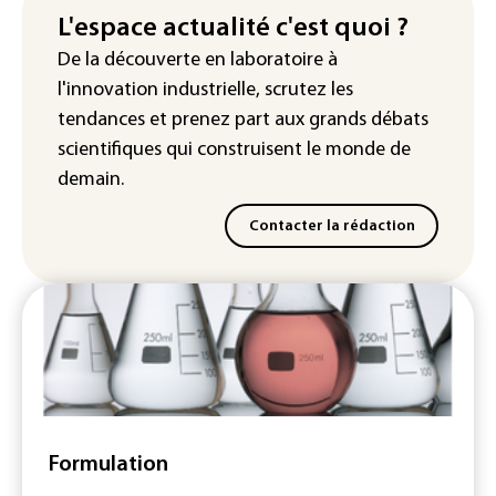
L'espace actualité c'est quoi ?
"Retour en force" progressif de la
De la découverte en laboratoire à
chaleur dans les prochains jours en
l'innovation industrielle, scrutez les
France
tendances
et prenez part aux
grands débats
scientifiques
qui construisent le monde de
demain.
Contacter la rédaction
Formulation