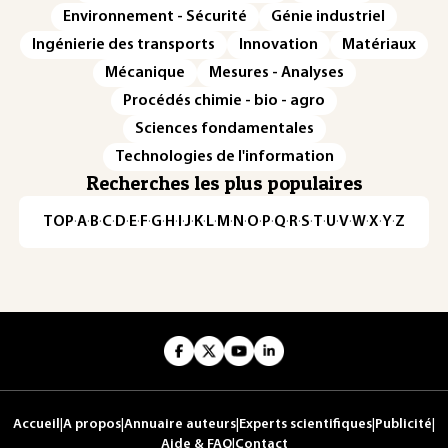
Environnement - Sécurité
Génie industriel
Ingénierie des transports
Innovation
Matériaux
Mécanique
Mesures - Analyses
Procédés chimie - bio - agro
Sciences fondamentales
Technologies de l'information
Recherches les plus populaires
TOP
·
A
·
B
·
C
·
D
·
E
·
F
·
G
·
H
·
I
·
J
·
K
·
L
·
M
·
N
·
O
·
P
·
Q
·
R
·
S
·
T
·
U
·
V
·
W
·
X
·
Y
·
Z
Accueil
|
A propos
|
Annuaire auteurs
|
Experts scientifiques
|
Publicité
|
Aide & FAQ
|
Contact