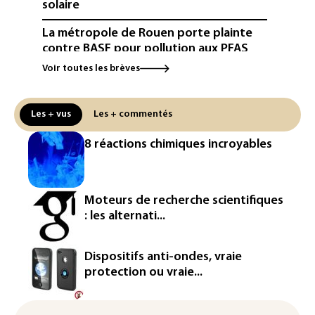
solaire
La métropole de Rouen porte plainte
contre BASF pour pollution aux PFAS
Voir toutes les brèves
Canicule: à l'arrêt depuis fin juillet, la
centrale de Golfech reconnectée au
réseau
Les + vus
Les + commentés
Véhicules de livraison autonomes: la
8 réactions chimiques incroyables
France ouvre la voie à leur
homologation
Iris³: Eutelsat investira 3,4 milliards
Moteurs de recherche scientifiques
d'euros dans la future constellation
: les alternati...
européenne
Le magazine VSD racheté par
Dispositifs anti-ondes, vraie
l'entrepreneur Vianney d'Alançon
protection ou vraie...
La production française de maïs
attendue au plus bas depuis 1980