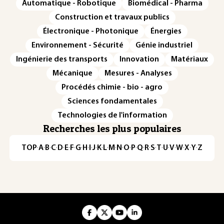
Automatique - Robotique
Biomédical - Pharma
Construction et travaux publics
Électronique - Photonique
Énergies
Environnement - Sécurité
Génie industriel
Ingénierie des transports
Innovation
Matériaux
Mécanique
Mesures - Analyses
Procédés chimie - bio - agro
Sciences fondamentales
Technologies de l'information
Recherches les plus populaires
TOP
·
A
·
B
·
C
·
D
·
E
·
F
·
G
·
H
·
I
·
J
·
K
·
L
·
M
·
N
·
O
·
P
·
Q
·
R
·
S
·
T
·
U
·
V
·
W
·
X
·
Y
·
Z