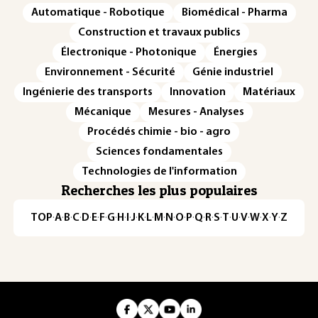
Automatique - Robotique
Biomédical - Pharma
Construction et travaux publics
Électronique - Photonique
Énergies
Environnement - Sécurité
Génie industriel
Ingénierie des transports
Innovation
Matériaux
Mécanique
Mesures - Analyses
Procédés chimie - bio - agro
Sciences fondamentales
Technologies de l'information
Recherches les plus populaires
TOP
·
A
·
B
·
C
·
D
·
E
·
F
·
G
·
H
·
I
·
J
·
K
·
L
·
M
·
N
·
O
·
P
·
Q
·
R
·
S
·
T
·
U
·
V
·
W
·
X
·
Y
·
Z