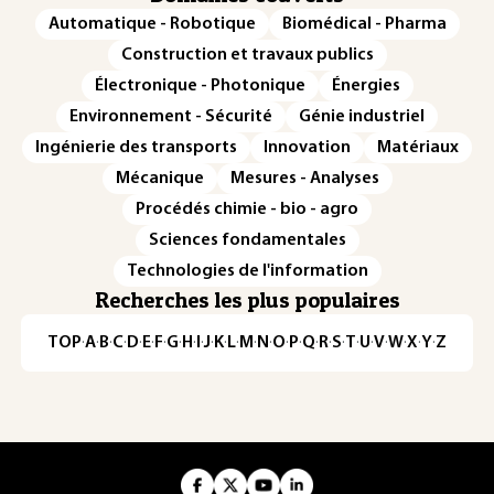
Automatique - Robotique
Biomédical - Pharma
Construction et travaux publics
Électronique - Photonique
Énergies
Environnement - Sécurité
Génie industriel
Ingénierie des transports
Innovation
Matériaux
Mécanique
Mesures - Analyses
Procédés chimie - bio - agro
Sciences fondamentales
Technologies de l'information
Recherches les plus populaires
TOP
·
A
·
B
·
C
·
D
·
E
·
F
·
G
·
H
·
I
·
J
·
K
·
L
·
M
·
N
·
O
·
P
·
Q
·
R
·
S
·
T
·
U
·
V
·
W
·
X
·
Y
·
Z