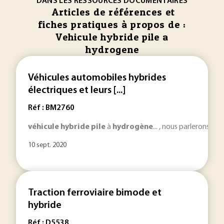
DANS LES RESSOURCES DOCUMENTAIRES
Articles de références et
fiches pratiques à propos de :
Vehicule hybride pile a
hydrogene
Véhicules automobiles hybrides
électriques et leurs [...]
Réf : BM2760
véhicule
hybride
pile
à
hydrogène
... , nous parlerons d’
h
10 sept. 2020
Traction ferroviaire bimode et
hybride
Réf : D5538