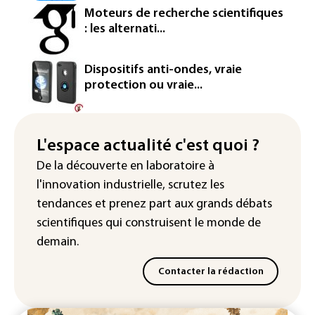
écrits par l'IA, dominé par Anthropic et
Moteurs de recherche scientifiques
OpenAI
: les alternati...
Google réorganise sa division IA: Demis
Hassabis passe la main, des stars s'en
Dispositifs anti-ondes, vraie
vont
protection ou vraie...
Colombie: un bébé hippopotame
descendant de la colonie d'Escobar
meurt malgré les soins
L'espace actualité c'est quoi ?
De la découverte en laboratoire à
Éclipse: une baisse temporaire de la
l'innovation industrielle, scrutez les
production d'électricité solaire
attendue en Europe
tendances
et prenez part aux
grands débats
scientifiques
qui construisent le monde de
demain.
Contacter la rédaction