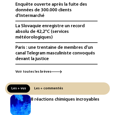
Enquête ouverte après la fuite des
données de 300.000 clients
d'Intermarché
La Slovaquie enregistre un record
absolu de 42,2°C (services
météorologiques)
Paris : une trentaine de membres d'un
canal Telegram masculiniste convoqués
devant la justice
Jeux vidéo: le très attendu "GTA VI"
Voir toutes les brèves
promet d'en dévoiler plus sur Netflix le
27 août
Les + vus
Les + commentés
Dans les entrailles de Paris, un chantier
ferroviaire hors norme pour revitaliser
8 réactions chimiques incroyables
les rails du RER
Meta se lance sur le marché des logiciels