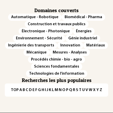
Domaines couverts
Automatique - Robotique
Biomédical - Pharma
Construction et travaux publics
Électronique - Photonique
Énergies
Environnement - Sécurité
Génie industriel
Ingénierie des transports
Innovation
Matériaux
Mécanique
Mesures - Analyses
Procédés chimie - bio - agro
Sciences fondamentales
Technologies de l'information
Recherches les plus populaires
TOP
·
A
·
B
·
C
·
D
·
E
·
F
·
G
·
H
·
I
·
J
·
K
·
L
·
M
·
N
·
O
·
P
·
Q
·
R
·
S
·
T
·
U
·
V
·
W
·
X
·
Y
·
Z