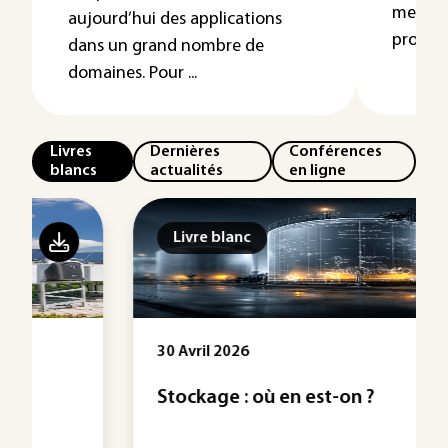
membra
aujourd’hui des applications
protons
dans un grand nombre de
domaines. Pour ...
Livres
Dernières
Conférences
blancs
actualités
en ligne
Livre blanc
30 Avril 2026
Stockage : où en est-on ?