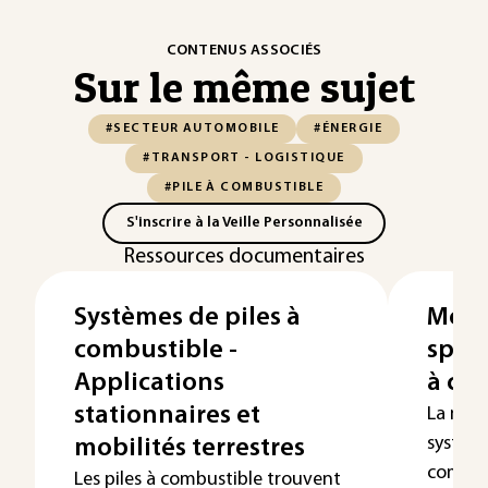
CONTENUS ASSOCIÉS
Sur le même sujet
#SECTEUR AUTOMOBILE
#ÉNERGIE
#TRANSPORT - LOGISTIQUE
#PILE À COMBUSTIBLE
S'inscrire à la Veille Personnalisée
Ressources documentaires
Systèmes de piles à
Modé
combustible -
spati
Applications
à co
stationnaires et
La modé
système
mobilités terrestres
combus
Les piles à combustible trouvent