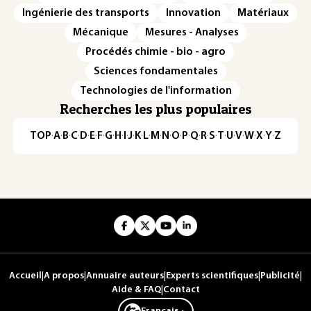
Ingénierie des transports
Innovation
Matériaux
Mécanique
Mesures - Analyses
Procédés chimie - bio - agro
Sciences fondamentales
Technologies de l'information
Recherches les plus populaires
TOP
·
A
·
B
·
C
·
D
·
E
·
F
·
G
·
H
·
I
·
J
·
K
·
L
·
M
·
N
·
O
·
P
·
Q
·
R
·
S
·
T
·
U
·
V
·
W
·
X
·
Y
·
Z
Accueil
|
A propos
|
Annuaire auteurs
|
Experts scientifiques
|
Publicité
|
Aide & FAQ
|
Contact