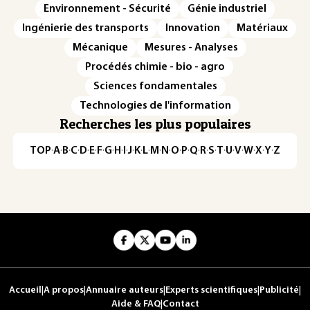
Environnement - Sécurité
Génie industriel
Ingénierie des transports
Innovation
Matériaux
Mécanique
Mesures - Analyses
Procédés chimie - bio - agro
Sciences fondamentales
Technologies de l'information
Recherches les plus populaires
TOP
·
A
·
B
·
C
·
D
·
E
·
F
·
G
·
H
·
I
·
J
·
K
·
L
·
M
·
N
·
O
·
P
·
Q
·
R
·
S
·
T
·
U
·
V
·
W
·
X
·
Y
·
Z
Accueil
|
A propos
|
Annuaire auteurs
|
Experts scientifiques
|
Publicité
|
Aide & FAQ
|
Contact