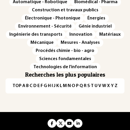
Automatique - Robotique
Biomédical - Pharma
Construction et travaux publics
Électronique - Photonique
Énergies
Environnement - Sécurité
Génie industriel
Ingénierie des transports
Innovation
Matériaux
Mécanique
Mesures - Analyses
Procédés chimie - bio - agro
Sciences fondamentales
Technologies de l'information
Recherches les plus populaires
TOP
·
A
·
B
·
C
·
D
·
E
·
F
·
G
·
H
·
I
·
J
·
K
·
L
·
M
·
N
·
O
·
P
·
Q
·
R
·
S
·
T
·
U
·
V
·
W
·
X
·
Y
·
Z