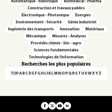
Automatique - Robotique
Biomédical - Pharma
Construction et travaux publics
Électronique - Photonique
Énergies
Environnement - Sécurité
Génie industriel
Ingénierie des transports
Innovation
Matériaux
Mécanique
Mesures - Analyses
Procédés chimie - bio - agro
Sciences fondamentales
Technologies de l'information
Recherches les plus populaires
TOP
·
A
·
B
·
C
·
D
·
E
·
F
·
G
·
H
·
I
·
J
·
K
·
L
·
M
·
N
·
O
·
P
·
Q
·
R
·
S
·
T
·
U
·
V
·
W
·
X
·
Y
·
Z