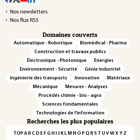
Nos newsletters
Nos flux RSS
Domaines couverts
Automatique - Robotique
Biomédical - Pharma
Construction et travaux publics
Électronique - Photonique
Énergies
Environnement - Sécurité
Génie industriel
Ingénierie des transports
Innovation
Matériaux
Mécanique
Mesures - Analyses
Procédés chimie - bio - agro
Sciences fondamentales
Technologies de l'information
Recherches les plus populaires
TOP
·
A
·
B
·
C
·
D
·
E
·
F
·
G
·
H
·
I
·
J
·
K
·
L
·
M
·
N
·
O
·
P
·
Q
·
R
·
S
·
T
·
U
·
V
·
W
·
X
·
Y
·
Z