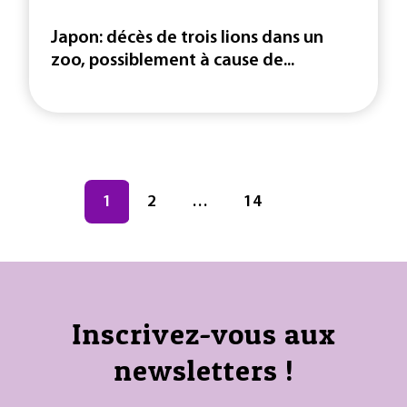
Japon: décès de trois lions dans un
zoo, possiblement à cause de...
Navigation des articles
Page
1
Page
2
…
Page
14
Inscrivez-vous aux
newsletters !