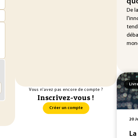
quo
Enq
De l
don
d'I
l'inn
tend
La 
déba
abs
mét
mond
Livr
Vous n'avez pas encore de compte ?
Inscrivez-vous !
Créer un compte
20 J
La