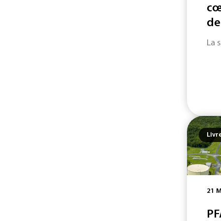
cœ
de
La 
Livr
21 M
PF