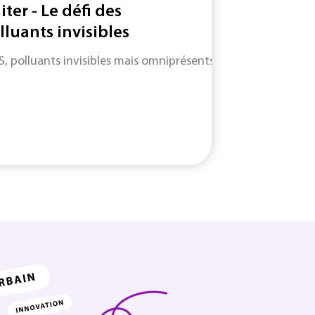
iter - Le défi des
lluants invisibles
S, polluants invisibles mais omniprésents : entre angles morts