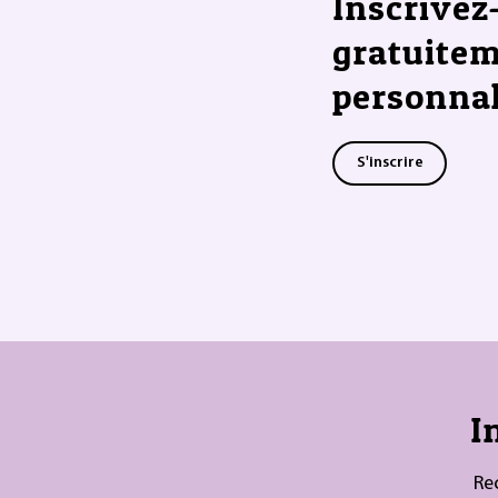
Inscrivez
gratuitem
personnal
S'inscrire
I
Re