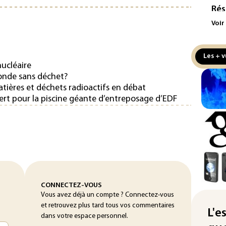
Rés
maj
Voir
com
(so
Les + v
Puc
nucléaire
tax
onde sans déchet?
la 
atières et déchets radioactifs en débat
vert pour la piscine géante d’entreposage d’EDF
Les
pro
sem
sol
Was
rés
dem
CONNECTEZ-VOUS
Vous avez déjà un compte ? Connectez-vous
Rug
et retrouvez plus tard tous vos commentaires
L'e
d'u
dans votre espace personnel.