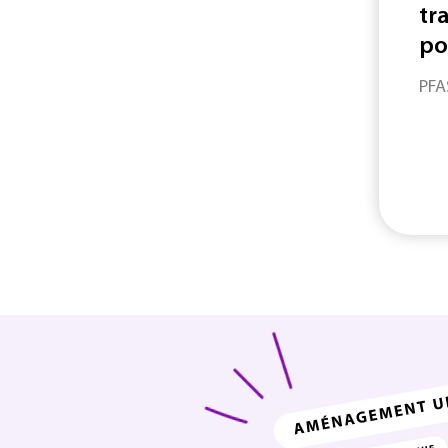
tra
po
PFA