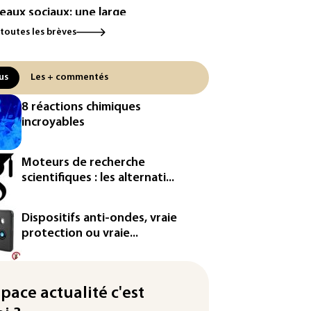
eaux sociaux: une large
orité d'ados britanniques
 toutes les brèves
pte contourner le couvre-feu
ndage)
us
Les + commentés
es et solaire: les Etats-Unis
ent un matériau clé dominé par
8 réactions chimiques
Chine
incroyables
 Etats-Unis veulent contrôler la
duction d'un composant des
Moteurs de recherche
iconducteurs et panneaux
scientifiques : les alternati...
aires
hington étend le contrôle des
Dispositifs anti-ondes, vraie
eaux sociaux des étrangers
protection ou vraie...
andeurs de visas
by: le Stade français victime
space actualité c'est
ne cyberattaque