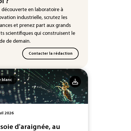
i ?
uête ouverte après la fuite des
a découverte en laboratoire à
nées de 300.000 clients
ntermarché
ovation industrielle, scrutez les
ances
et prenez part aux
grands
Slovaquie enregistre un record
ts scientifiques
qui construisent le
olu de 42,2°C (services
éorologiques)
e de demain.
Contacter la rédaction
e blanc
uil 2026
 soie d'araignée, au