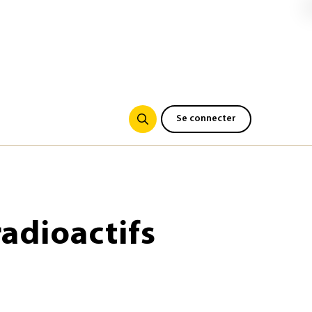
Se connecter
radioactifs
s