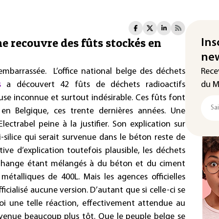
ine recouvre des fûts stockés en
Ins
new
 embarrassée. L’office national belge des déchets
Rece
s
a découvert 42 fûts de déchets radioactifs
du M
se inconnue et surtout indésirable. Ces fûts font
 en Belgique, ces trente dernières années. Une
ectrabel peine à la justifier. Son explication sur
-silice qui serait survenue dans le béton reste de
ive d’explication toutefois plausible, les déchets
Tihange étant mélangés à du béton et du ciment
métalliques de 400L. Mais les agences officielles
icialisé aucune version. D’autant que si celle-ci se
quoi une telle réaction, effectivement attendue au
rvenue beaucoup plus tôt. Que le peuple belge se