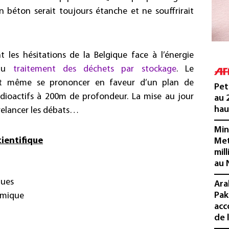
 béton serait toujours étanche et ne souffrirait
 les hésitations de la Belgique face à l’énergie
 du
traitement des déchets par stockage
. Le
 même se prononcer en faveur d’un plan de
Pet
adioactifs à 200m de profondeur. La mise au jour
au 
hau
relancer les débats…
Min
cientifique
Met
mil
au 
ques
Ara
Pak
himique
acc
de 