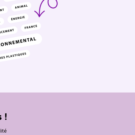
 !
ité