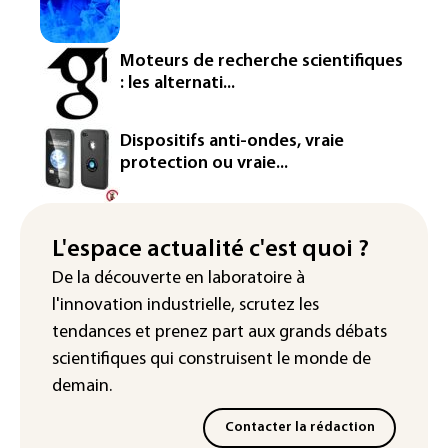
Dans les entrailles de Paris, un chantier
ferroviaire hors norme pour revitaliser
Moteurs de recherche scientifiques
les rails du RER
: les alternati...
Meta se lance sur le marché des logiciels
écrits par l'IA, dominé par Anthropic et
Dispositifs anti-ondes, vraie
OpenAI
protection ou vraie...
Google réorganise sa division IA: Demis
Hassabis passe la main, des stars s'en
vont
L'espace actualité c'est quoi ?
De la découverte en laboratoire à
Colombie: un bébé hippopotame
l'innovation industrielle, scrutez les
descendant de la colonie d'Escobar
meurt malgré les soins
tendances
et prenez part aux
grands débats
scientifiques
qui construisent le monde de
demain.
Contacter la rédaction