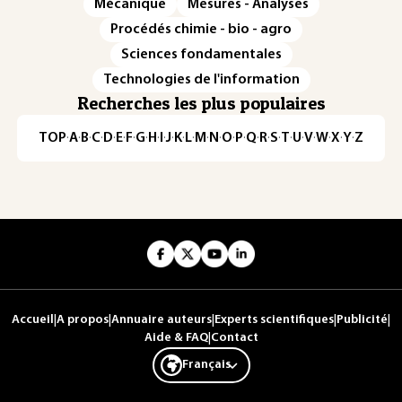
Mécanique
Mesures - Analyses
Procédés chimie - bio - agro
Sciences fondamentales
Technologies de l'information
Recherches les plus populaires
TOP
·
A
·
B
·
C
·
D
·
E
·
F
·
G
·
H
·
I
·
J
·
K
·
L
·
M
·
N
·
O
·
P
·
Q
·
R
·
S
·
T
·
U
·
V
·
W
·
X
·
Y
·
Z
Accueil
|
A propos
|
Annuaire auteurs
|
Experts scientifiques
|
Publicité
|
Aide & FAQ
|
Contact
Français