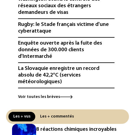
réseaux sociaux des étrangers
demandeurs de visas
Rugby: le Stade français victime d'une
cyberattaque
Enquête ouverte après la fuite des
données de 300.000 clients
d'Intermarché
La Slovaquie enregistre un record
absolu de 42,2°C (services
météorologiques)
Paris : une trentaine de membres d'un
Voir toutes les brèves
canal Telegram masculiniste convoqués
devant la justice
Les + vus
Les + commentés
Jeux vidéo: le très attendu "GTA VI"
promet d'en dévoiler plus sur Netflix le
8 réactions chimiques incroyables
27 août