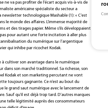
e ne va pas profiter de l’écart acquis vis-à-vis de
rou
rnaliste américaine spécialiste du secteur a
Com
 newsletter technologique Mashable (1): « C’est
ns le monde des affaires. L’immense majorité de
lms et des tirages papier. Même s’ils développaient
 pas pour autant une forte incitation à aller plus
a cannibalisation du numérique sur l’argentique
ier qui inhibe par ricochet Kodak.
e à cultiver son avantage dans le numérique
ur dans son marché traditionnel. Sa richesse, son
bel Kodak et son marketing percutant ne vont
ette toujours gagnante. Ce n’est au bout du
e le grand saut numérique avec le lancement de
e. Sauf qu’il est déjà trop tard. D’autres marques
une telle légitimité auprès des consommateurs
on déficit d’image.