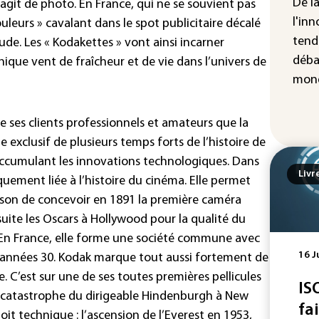
hau
De l
’agit de photo. En France, qui ne se souvient pas
l'inn
uleurs » cavalant dans le spot publicitaire décalé
tend
ude. Les « Kodakettes » vont ainsi incarner
déba
que vent de fraîcheur et de vie dans l’univers de
mond
e ses clients professionnels et amateurs que la
exclusif de plusieurs temps forts de l’histoire de
accumulant les innovations technologiques. Dans
Livr
quement liée à l’histoire du cinéma. Elle permet
son de concevoir en 1891 la première caméra
uite les Oscars à Hollywood pour la qualité du
 En France, elle forme une société commune avec
16 J
es années 30. Kodak marque tout aussi fortement de
. C’est sur une de ses toutes premières pellicules
IS
a catastrophe du dirigeable Hindenburgh à New
fa
loit technique : l’ascension de l’Everest en 1953,