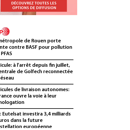
métropole de Rouen porte
inte contre BASF pour pollution
 PFAS
cule: à l'arrêt depuis fin juillet,
centrale de Golfech reconnectée
réseau
icules de livraison autonomes:
France ouvre la voie à leur
ologation
³: Eutelsat investira 3,4 milliards
uros dans la future
stellation européenne