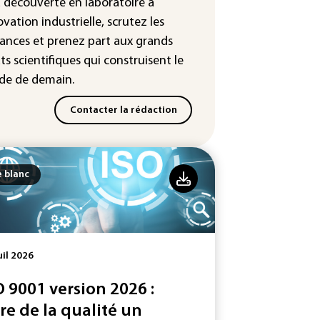
sse des prix du pétrole
a découverte en laboratoire à
ovation industrielle, scrutez les
ances
et prenez part aux
grands
ts scientifiques
qui construisent le
e de demain.
Contacter la rédaction
e blanc
uil 2026
O 9001 version 2026 :
ire de la qualité un