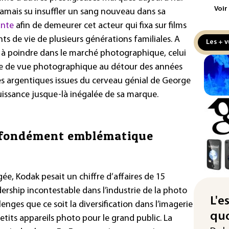
Voir
jamais su insuffler un sang nouveau dans sa
Le 
ante
afin de demeurer cet acteur qui fixa sur films
l'e
nts de vie de plusieurs générations familiales. A
Les + v
La 
à poindre dans le marché photographique, celui
att
ise de vue photographique au détour des années
"Re
es argentiques issues du cerveau génial de George
cha
puissance jusque-là inégalée de sa marque.
Fra
L'A
Tur
ofondément emblématique
déf
Le 
nou
e, Kodak pesait un chiffre d’affaires de 15
non
adership incontestable dans l’industrie de la photo
L'e
lenges que ce soit la diversification dans l’imagerie
Pet
quo
petits appareils photo pour le grand public. La
au 