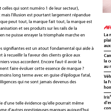
t celles qui sont numéro 1 de leur secteur),
mais l’illusion est pourtant largement répandue
arque peut tout, la marque fait tout, la marque est
anisation et ses produits sur les rails de la
La 
en ne puisse enrayer la triomphale marche en
pla
aux
s signifiantes est un atout fondamental qui aide à
 à recueillir la faveur des clients grâce aux
Cani
la 
niers vous accordent. Encore faut-il avoir la
au 
ement faire évoluer cette essence de marque ?
u moins long terme avec en guise d’épilogue fatal,
Véh
 diligences qui ne sont jamais devenus des
la 
hom
Iris
d'e
e d’une telle évidence qu’elle pourrait même
con
mme d’autres prestigieuses marques aujourd’hui