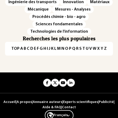
Ingénierie des transports
Innovation
Matériaux
Mécanique
Mesures - Analyses
Procédés chimie - bio - agro
Sciences fondamentales
Technologies de l'information
Recherches les plus populaires
TOP
·
A
·
B
·
C
·
D
·
E
·
F
·
G
·
H
·
I
·
J
·
K
·
L
·
M
·
N
·
O
·
P
·
Q
·
R
·
S
·
T
·
U
·
V
·
W
·
X
·
Y
·
Z
Accueil
|
A propos
|
Annuaire auteurs
|
Experts scientifiques
|
Publicité
|
Aide & FAQ
|
Contact
Français