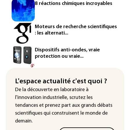
Véhicules de livraison autonomes: la
8 réactions chimiques incroyables
France ouvre la voie à leur
homologation
Iris³: Eutelsat investira 3,4 milliards
Moteurs de recherche scientifiques
d'euros dans la future constellation
: les alternati...
européenne
Le magazine VSD racheté par
Dispositifs anti-ondes, vraie
l'entrepreneur Vianney d'Alançon
protection ou vraie...
La production française de maïs
attendue au plus bas depuis 1980
L'espace actualité c'est quoi ?
"Retour en force" progressif de la
De la découverte en laboratoire à
chaleur dans les prochains jours en
l'innovation industrielle, scrutez les
France
tendances
et prenez part aux
grands débats
scientifiques
qui construisent le monde de
demain.