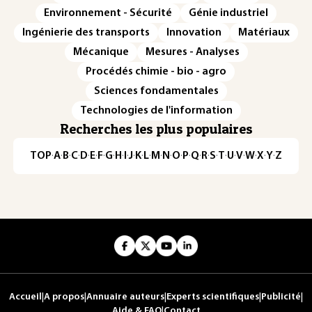
Environnement - Sécurité
Génie industriel
Ingénierie des transports
Innovation
Matériaux
Mécanique
Mesures - Analyses
Procédés chimie - bio - agro
Sciences fondamentales
Technologies de l'information
Recherches les plus populaires
TOP
·
A
·
B
·
C
·
D
·
E
·
F
·
G
·
H
·
I
·
J
·
K
·
L
·
M
·
N
·
O
·
P
·
Q
·
R
·
S
·
T
·
U
·
V
·
W
·
X
·
Y
·
Z
Accueil
|
A propos
|
Annuaire auteurs
|
Experts scientifiques
|
Publicité
|
Aide & FAQ
|
Contact