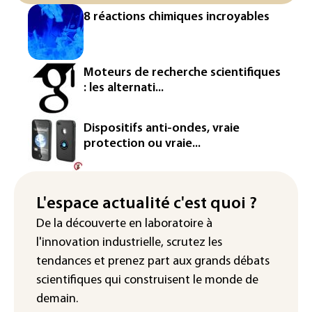
vérification des faits après l'affaire de
8 réactions chimiques incroyables
Ceuta
L'Europe se prépare à une baisse de la
production d'électricité lors de l'éclipse
Moteurs de recherche scientifiques
solaire
: les alternati...
La métropole de Rouen porte plainte
contre BASF pour pollution aux PFAS
Dispositifs anti-ondes, vraie
protection ou vraie...
Canicule: à l'arrêt depuis fin juillet, la
centrale de Golfech reconnectée au
réseau
L'espace actualité c'est quoi ?
Véhicules de livraison autonomes: la
De la découverte en laboratoire à
France ouvre la voie à leur
l'innovation industrielle, scrutez les
homologation
tendances
et prenez part aux
grands débats
scientifiques
qui construisent le monde de
demain.