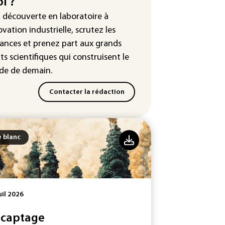
i ?
tour en force" progressif de la
leur dans les prochains jours en
a découverte en laboratoire à
nce
ovation industrielle, scrutez les
ances
et prenez part aux
grands
ts scientifiques
qui construisent le
e de demain.
Contacter la rédaction
e blanc
uil 2026
 captage