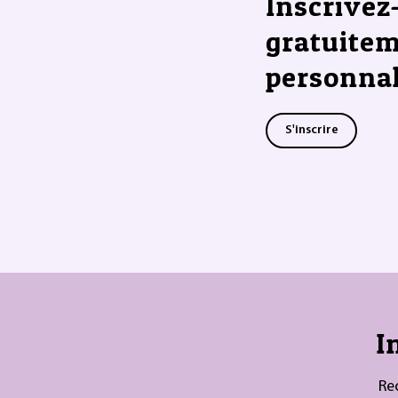
Inscrivez
gratuitem
personnal
S'inscrire
I
Re