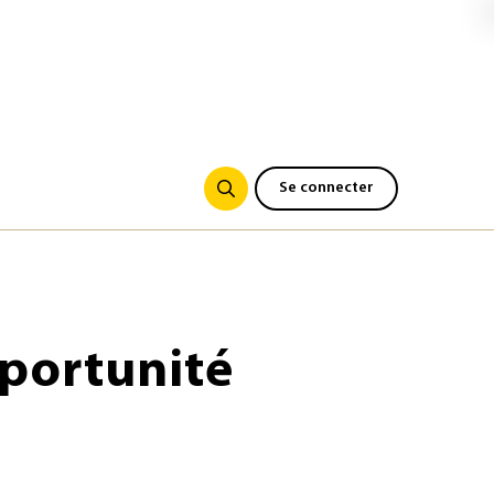
e Foucher. Elles sont accompagnées de Monique Lucas-Garra,
, et au deuxième plan, de Dominique Lagarde, directeur
Se connecter
pportunité