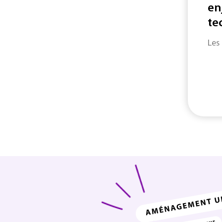
en
te
Les