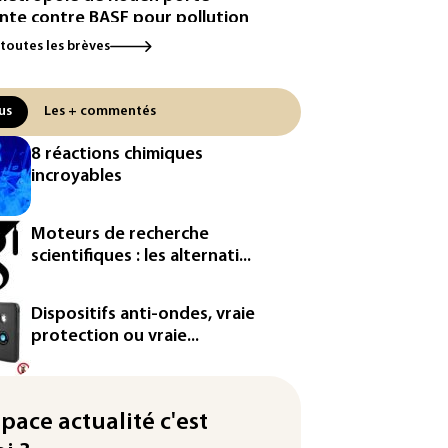
inte contre BASF pour pollution
 PFAS
 toutes les brèves
cule: à l'arrêt depuis fin juillet,
centrale de Golfech reconnectée
us
Les + commentés
réseau
8 réactions chimiques
icules de livraison autonomes:
incroyables
France ouvre la voie à leur
ologation
Moteurs de recherche
³: Eutelsat investira 3,4 milliards
scientifiques : les alternati...
uros dans la future
stellation européenne
Dispositifs anti-ondes, vraie
magazine VSD racheté par
protection ou vraie...
ntrepreneur Vianney d'Alançon
production française de maïs
endue au plus bas depuis 1980
space actualité c'est