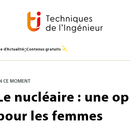
 : Amélie Kleinclauss, Kimberly Colas, Chloé Crès, Christell
on Nucléaire, Dominique Mouillot, présidente de Win France
’EDF.
e d’Actualité
Contenus gratuits
N CE MOMENT
Le nucléaire : une o
pour les femmes