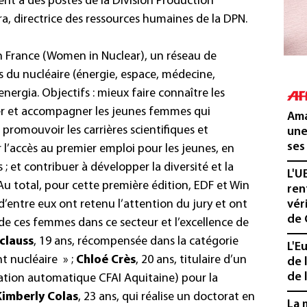
ent à des postes de la Division Production
a, directrice des ressources humaines de la DPN.
in France (Women in Nuclear), un réseau de
 du nucléaire (énergie, espace, médecine,
energia. Objectifs : mieux faire connaître les
er et accompagner les jeunes femmes qui
Ama
; promouvoir les carrières scientifiques et
une
ses
r l’accès au premier emploi pour les jeunes, en
 ; et contribuer à développer la diversité et la
L'U
Au total, pour cette première édition, EDF et Win
ren
d’entre eux ont retenu l’attention du jury et ont
vér
de 
n de ces femmes dans ce secteur et l’excellence de
clauss
, 19 ans, récompensée dans la catégorie
L'E
t nucléaire » ;
Chloé Crès
, 20 ans, titulaire d’un
de 
de l
lation automatique CFAI Aquitaine) pour la
Kimberly Colas
, 23 ans, qui réalise un doctorat en
La 