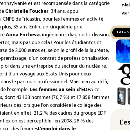
e Pennsylvanie et est récompensée dans la catégorie
pla
 de
Christelle Foucher
, 34 ans, appui
aux
Voir
CNPE de Tricastin, pour les femmes en activité
Cani
 plus, 35 ans. Enfin, un cinquième prix
la 
Les + v
are
Anna Encheva
, ingénieure, diagnostic division,
au 
certes, mais pas que cela ! Pour les étudiantes et
Véh
e de 2.000 euros et, selon le profil de la lauréate,
la 
apprentissage, d’un contrat de professionnalisation
hom
ploi dans une entreprise du secteur du nucléaire.
Iris
ssorti d’un voyage aux Etats-Unis pour deux
d'e
ans le parcours professionnel.
Mais bien au delà,
con
e de l’exemple.
Les femmes au sein d’EDF
A ce
Le 
s, dont 43.133 hommes (70,7 %) et 17.858 femmes
l'e
rieurs dès lors que l’on considère le collège des
taient en effet, 21,2 % des cadres du groupe EDF
La 
att
inflexion est perceptible : en 2008, 28 % des
L'e
taient des femmes
L’emploi dans le