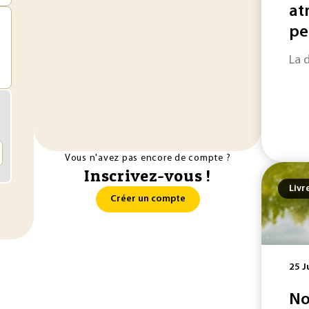
at
pe
La 
Vous n'avez pas encore de compte ?
Inscrivez-vous !
Livr
Créer un compte
25 J
No