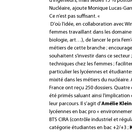
d’ingénieurs, mais seules 15 % postul
Nucléaire, ajoute Monique Lucas-Garr
Ce n’est pas suffisant. «
D’où l’idée, en collaboration avec W
femmes travaillant dans les domaines
biologie, art…), de lancer le prix Fem’
métiers de cette branche ; encourag
souhaitent s’investir dans ce secteur 
techniques chez les femmes ; facilite
particulier les lycéennes et étudiantes
mixité dans les métiers du nucléaire.
France ont reçu 250 dossiers. Quatre 
été primés saluant ainsi l’implicatio
leur parcours.
Il s’agit d’
Amélie Klein
lycéennes en bac pro « environnemen
BTS CIRA (contrôle industriel et régu
catégorie étudiantes en bac +2/+3 ;