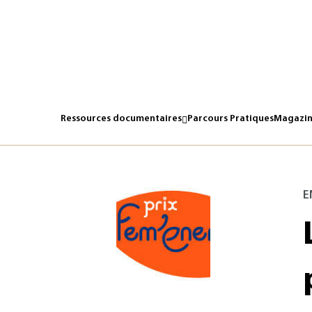
Les lauréates du prix Fem’energia 2009 (de gauche à droite)
directrice des ressources humaines de la Division Producti
général délégué Ressources Humaines et Communication d
Ressources documentaires
Parcours Pratiques
Magazin
E