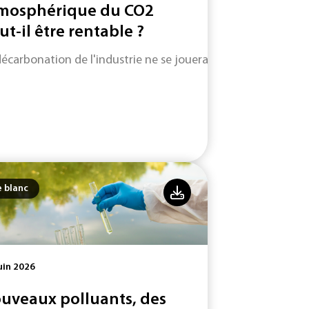
mosphérique du CO2
ut-il être rentable ?
décarbonation de l'industrie ne se jouera pas uniquement su
e blanc
uin 2026
uveaux polluants, des