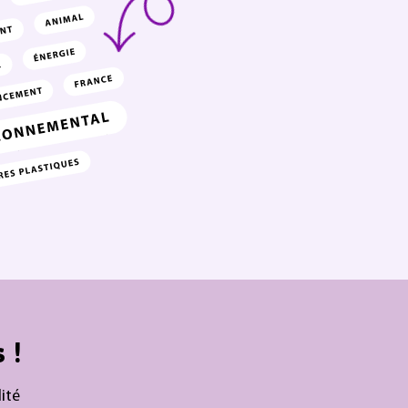
 !
ité