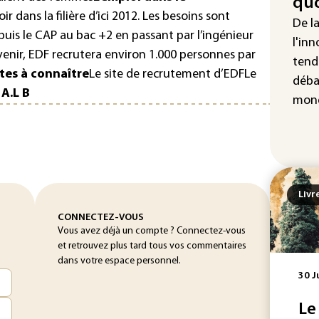
quo
"Re
r dans la filière d’ici 2012. Les besoins sont
cha
De l
uis le CAP au bac +2 en passant par l’ingénieur
Fra
l'inn
venir, EDF recrutera environ 1.000 personnes par
tend
ites à connaître
Le
site de recrutement d’EDF
Le
déba
A.L B
mond
Livr
CONNECTEZ-VOUS
Vous avez déjà un compte ? Connectez-vous
et retrouvez plus tard tous vos commentaires
dans votre espace personnel.
30 J
Le