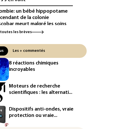
ombie: un bébé hippopotame
cendant de la colonie
scobar meurt malgré les soins
 toutes les brèves
ipse: une baisse temporaire de
production d'électricité solaire
endue en Europe
us
Les + commentés
utriche bat son record absolu
8 réactions chimiques
chaleur pour le deuxième jour
incroyables
filée
e : Meta sommé de s'excuser
Moteurs de recherche
ès le retrait d'une vidéo de
scientifiques : les alternati...
di
défense, voie de diversification
Dispositifs anti-ondes, vraie
r un secteur automobile à la
protection ou vraie...
ne