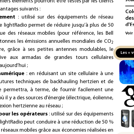
miers éléments pourront être testés par les clients
antages suivants :
Col
nnement
: utilisé sur des équipements de réseau
des
d'E
me lightRadio permet de réduire jusqu’à plus de 50
 des réseaux mobiles (pour référence, les Bell
Voir
Écl
 tonnes les émissions annuelles mondiales de CO
la 
2
re, grâce à ses petites antennes modulables, le
att
Les + v
tive aux armadas de grandes tours cellulaires
L'A
ujourd’hui ;
de 
 numérique
: en réduisant un site cellulaire à une
d'af
utures techniques de backhauling hertzien et de
Ind
e permettra, à terme, de fournir facilement une
apr
 il y a des sources d’énergie (électrique, éolienne,
Mo
nexion hertzienne au réseau ;
La 
our les opérateurs
: utilisé sur des équipements
pou
e lightRadio peut conduire à une réduction de 50 %
pei
 réseaux mobiles grâce aux économies réalisées en