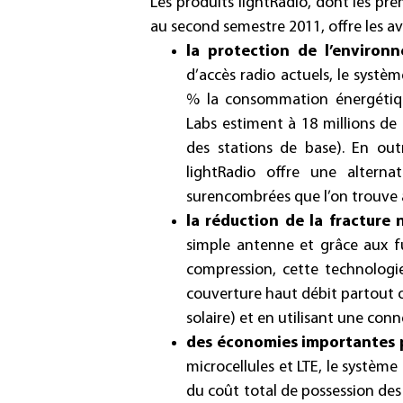
Les produits lightRadio, dont les pre
au second semestre 2011, offre les av
la protection de l’enviro
d’accès radio actuels, le systè
% la consommation énergétique
Labs estiment à 18 millions de
des stations de base). En out
lightRadio offre une alterna
surencombrées que l’on trouve a
la réduction de la fracture
simple antenne et grâce aux f
compression, cette technologi
couverture haut débit partout où
solaire) et en utilisant une con
des économies importantes p
microcellules et LTE, le systèm
du coût total de possession des