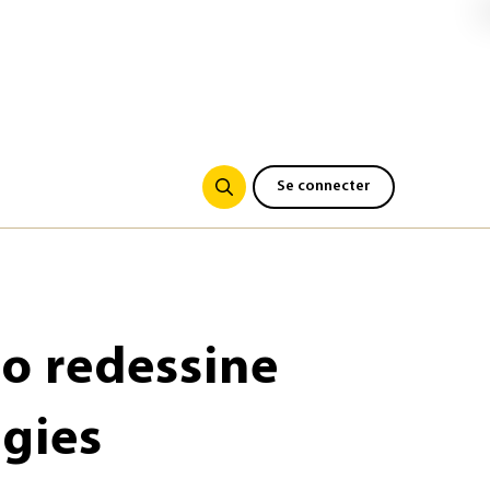
Se connecter
io redessine
ogies