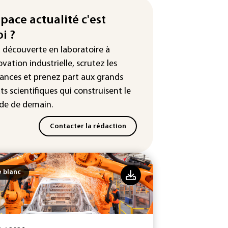
nce : prison avec sursis et
nnissement numérique" pour
space actualité c'est
x streamers jugés pour des
i ?
lences et humiliations en ligne
a découverte en laboratoire à
: Mythos 5 d'Anthropic crée de
ovation industrielle, scrutez les
sses identités lors d'un test au
ances
et prenez part aux
grands
yaume-Uni
ts scientifiques
qui construisent le
e de demain.
Contacter la rédaction
e blanc