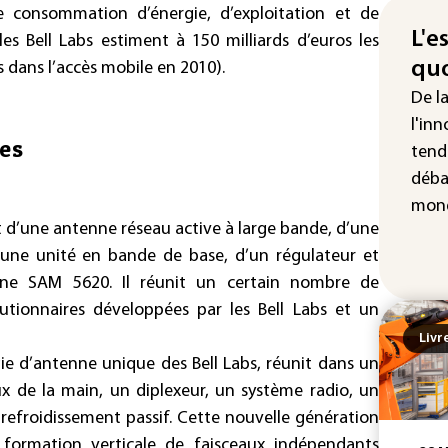
Fra
e consommation d’énergie, d’exploitation et de
"ba
L'e
es Bell Labs estiment à 150 milliards d’euros les
deu
quo
 dans l’accès mobile en 2010).
vio
De l
IA 
l'inn
fau
es
tend
Ro
déba
mond
 d’une antenne réseau active à large bande, d’une
d’une unité en bande de base, d’un régulateur et
ne SAM 5620. Il réunit un certain nombre de
lutionnaires développées par les Bell Labs et un
Livr
ie d’antenne unique des Bell Labs, réunit dans un
ux de la main, un diplexeur, un système radio, un
refroidissement passif. Cette nouvelle génération
 formation verticale de faisceaux indépendants