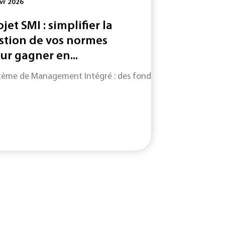
vr 2026
ojet SMI : simplifier la
stion de vos normes
ur gagner en...
tème de Management Intégré : des fondamentaux du SMI jusqu