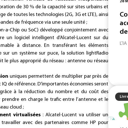
28 M
ation de 30 % de la capacité sur sites urbains et
Co
ge de toutes les technologies (2G, 3G et LTE), ainsi
andes de fréquence via une seule unité ;
ac
n-a-Chip ou SoC) développé conjointement avec
de
e un logiciel intelligent d’Alcatel-Lucent sur du
L'IA
mable à distance. En transférant les éléments
e sur un système sur puce, la solution lightRadio
oit le plus approprié du réseau : antenne ou réseau
sion
uniques permettent de multiplier par près de
x IQ de référence. D’importantes économies seront
io grâce à la réduction du nombre et du coût des
Livr
r prendre en charge le trafic entre l’antenne et le
seau cloud ;
ment virtualisées
: Alcatel-Lucent va utiliser un
va travailler avec des partenaires comme HP pour