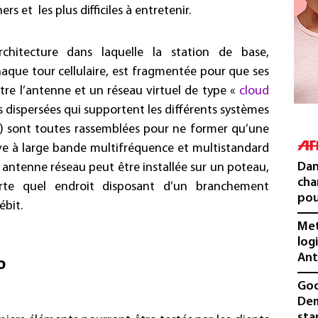
rs et les plus difficiles à entretenir.
chitecture dans laquelle la station de base,
aque tour cellulaire, est fragmentée pour que ses
tre l’antenne et un réseau virtuel de type «
cloud
es dispersées qui supportent les différents systèmes
) sont toutes rassemblées pour ne former qu’une
ve à large bande multifréquence et multistandard
Dan
e antenne réseau peut être installée sur un poteau,
cha
te quel endroit disposant d’un branchement
pou
ébit.
Met
log
Ant
o
Goo
Dem
sta