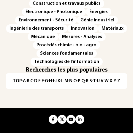
Construction et travaux publics
Électronique - Photonique
Énergies
Environnement - Sécurité
Génie industriel
Ingénierie des transports
Innovation
Matériaux
Mécanique
Mesures - Analyses
Procédés chimie - bio - agro
Sciences fondamentales
Technologies de l'information
Recherches les plus populaires
TOP
·
A
·
B
·
C
·
D
·
E
·
F
·
G
·
H
·
I
·
J
·
K
·
L
·
M
·
N
·
O
·
P
·
Q
·
R
·
S
·
T
·
U
·
V
·
W
·
X
·
Y
·
Z