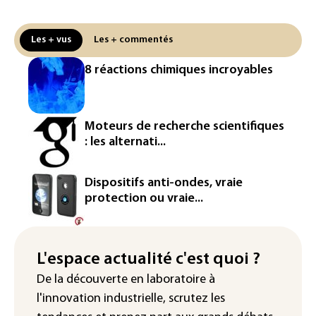
Canicule: à l'arrêt depuis fin juillet, la
centrale de Golfech reconnectée au
réseau
Les + vus
Les + commentés
Véhicules de livraison autonomes: la
8 réactions chimiques incroyables
France ouvre la voie à leur
homologation
Iris³: Eutelsat investira 3,4 milliards
Moteurs de recherche scientifiques
d'euros dans la future constellation
: les alternati...
européenne
Le magazine VSD racheté par
Dispositifs anti-ondes, vraie
l'entrepreneur Vianney d'Alançon
protection ou vraie...
La production française de maïs
attendue au plus bas depuis 1980
L'espace actualité c'est quoi ?
"Retour en force" progressif de la
De la découverte en laboratoire à
chaleur dans les prochains jours en
l'innovation industrielle, scrutez les
France