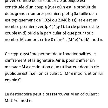
privée connue de lui seul. La clé publique est
constituée d’un couple (n,e) où n est le produit de
deux grands nombres premiers p et q (la taille de n
est typiquement de 1.024 ou 2.048 bits), et e est un
nombre premier avec (p-1)*(q-1). La clé privée est le
couple (n,d) où d a la particularité que pour tout
nombre M compris entre 0 et n-1 : (M^e)^d=M mod n.
Ce cryptosystème permet deux fonctionnalités, le
chiffrement et la signature. Ainsi, pour chiffrer un
message M à destination d’un utilisateur dont la clé
publique est (n,e), on calcule : C=M^e mod n, et on lui
envoie C.
Le destinataire peut alors retrouver M en calculant :
M=C^d mod n.