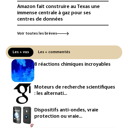
Amazon fait construire au Texas une
immense centrale à gaz pour ses
centres de données
L'UE demande à Meta et TikTok de
Voir toutes les brèves
renforcer la surveillance et la
vérification des faits après l'affaire de
Ceuta
Les + vus
Les + commentés
L'Europe se prépare à une baisse de la
8 réactions chimiques incroyables
production d'électricité lors de l'éclipse
solaire
La métropole de Rouen porte plainte
Moteurs de recherche scientifiques
contre BASF pour pollution aux PFAS
: les alternati...
Canicule: à l'arrêt depuis fin juillet, la
centrale de Golfech reconnectée au
Dispositifs anti-ondes, vraie
réseau
protection ou vraie...
Véhicules de livraison autonomes: la