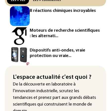
Les + vus
Les + commentés
contourner le couvre-feu (sondage)
8 réactions chimiques incroyables
Puces et solaire: les Etats-Unis taxent
un matériau clé dominé par la Chine
Les Etats-Unis veulent contrôler la
Moteurs de recherche scientifiques
production d'un composant des
: les alternati...
semiconducteurs et panneaux solaires
Washington étend le contrôle des
Dispositifs anti-ondes, vraie
réseaux sociaux des étrangers
protection ou vraie...
demandeurs de visas
Rugby: le Stade français victime d'une
cyberattaque
L'espace actualité c'est quoi ?
De la découverte en laboratoire à
Enquête ouverte après la fuite des
l'innovation industrielle, scrutez les
données de 300.000 clients
d'Intermarché
tendances
et prenez part aux
grands débats
scientifiques
qui construisent le monde de