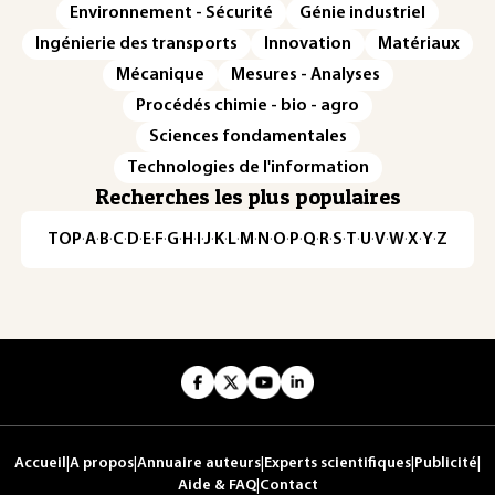
Environnement - Sécurité
Génie industriel
Ingénierie des transports
Innovation
Matériaux
Mécanique
Mesures - Analyses
Procédés chimie - bio - agro
Sciences fondamentales
Technologies de l'information
Recherches les plus populaires
TOP
·
A
·
B
·
C
·
D
·
E
·
F
·
G
·
H
·
I
·
J
·
K
·
L
·
M
·
N
·
O
·
P
·
Q
·
R
·
S
·
T
·
U
·
V
·
W
·
X
·
Y
·
Z
Accueil
|
A propos
|
Annuaire auteurs
|
Experts scientifiques
|
Publicité
|
Aide & FAQ
|
Contact