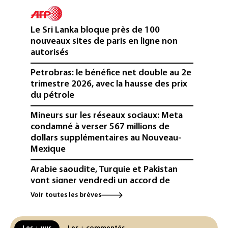
Le Sri Lanka bloque près de 100
nouveaux sites de paris en ligne non
autorisés
Petrobras: le bénéfice net double au 2e
trimestre 2026, avec la hausse des prix
du pétrole
Mineurs sur les réseaux sociaux: Meta
condamné à verser 567 millions de
dollars supplémentaires au Nouveau-
Mexique
Arabie saoudite, Turquie et Pakistan
vont signer vendredi un accord de
défense (source proche de l'armée)
Voir toutes les brèves
Réseaux sociaux: une large majorité
d'ados britanniques compte