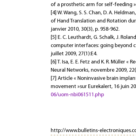
of a prosthetic arm for self-feeding »
[4] W. Wang, S. S. Chan, D. A. Heldma
of Hand Translation and Rotation dur
janvier 2010, 30(3), p. 958-962.
[5] E. C. Leuthardt, G. Schalk, J. Rola
computer interfaces: going beyond cl
juillet 2009, 27(1):E4.
[6] T. Isa, E. E. Fetz and K. R. Müller 
Neural Networks, novembre 2009, 22(9
[7] Article « Noninvasive brain impl
movement »sur Eurekalert, 16 juin 2
06/uom-nbi061511.php
http://www.bulletins-electroniques.