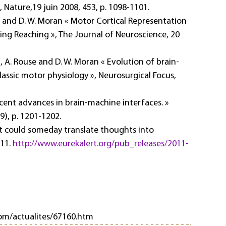
, Nature,19 juin 2008, 453, p. 1098-1101.
n, and D. W. Moran « Motor Cortical Representation
ing Reaching », The Journal of Neuroscience, 20
nd, A. Rouse and D. W. Moran « Evolution of brain-
assic motor physiology », Neurosurgical Focus,
« Recent advances in brain-machine interfaces. »
), p. 1201-1202.
ant could someday translate thoughts into
011.
http://www.eurekalert.org/pub_releases/2011-
com/actualites/67160.htm