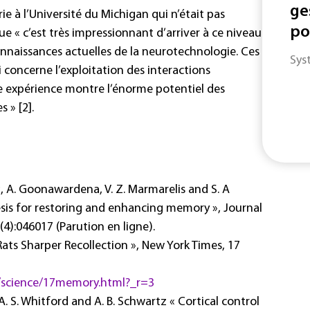
ge
ie à l’Université du Michigan qui n’était pas
po
e « c’est très impressionnant d’arriver à ce niveau
nnaissances actuelles de la neurotechnologie. Ces
Sys
 concerne l’exploitation des interactions
te expérience montre l’énorme potentiel des
 » [2].
ng, A. Goonawardena, V. Z. Marmarelis and S. A
esis for restoring and enhancing memory », Journal
(4):046017 (Parution en ligne).
Rats Sharper Recollection », New York Times, 17
/science/17memory.html?_r=3
g, A. S. Whitford and A. B. Schwartz « Cortical control