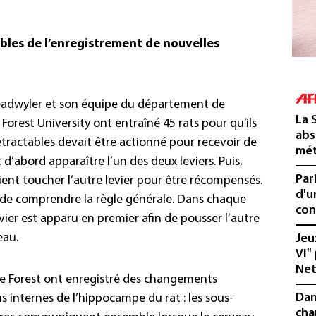
bles de l’enregistrement de nouvelles
eadwyler et son équipe du département de
La 
orest University ont entraîné 45 rats pour qu’ils
abs
rétractables devait être actionné pour recevoir de
mét
d’abord apparaître l’un des deux leviers. Puis,
Par
vaient toucher l’autre levier pour être récompensés.
d'u
s de comprendre la règle générale. Dans chaque
con
levier est apparu en premier afin de pousser l’autre
eau.
Jeu
VI"
Net
ake Forest ont enregistré des changements
Dan
s internes de l’hippocampe du rat : les sous-
cha