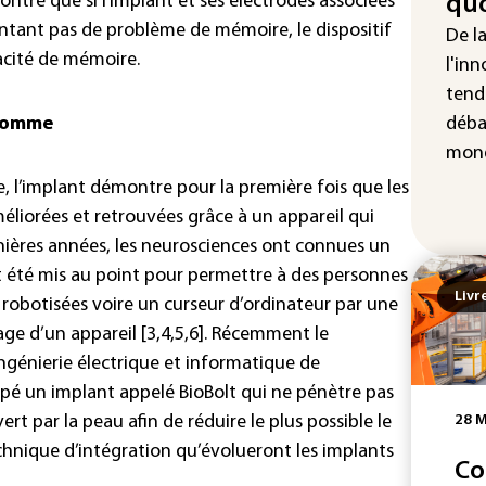
ontré que si l’implant et ses électrodes associées
quo
entant pas de problème de mémoire, le dispositif
Ind
De l
apr
acité de mémoire.
l'inn
Mo
tend
’homme
déba
mond
, l’implant démontre pour la première fois que les
éliorées et retrouvées grâce à un appareil qui
rnières années, les neurosciences ont connues un
t été mis au point pour permettre à des personnes
Livr
 robotisées voire un curseur d’ordinateur par une
ge d’un appareil [3,4,5,6]. Récemment le
génierie électrique et informatique de
ppé un implant appelé BioBolt qui ne pénètre pas
t par la peau afin de réduire le plus possible le
28 M
technique d’intégration qu’évolueront les implants
Co