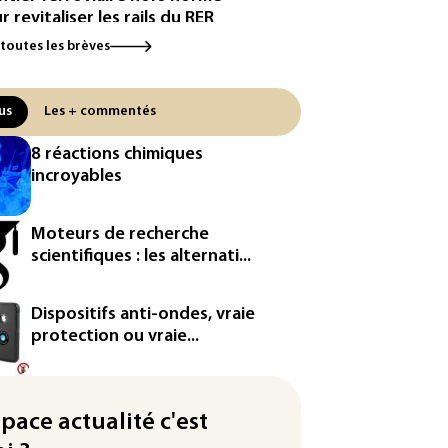
r revitaliser les rails du RER
 toutes les brèves
a se lance sur le marché des
iciels écrits par l'IA, dominé par
hropic et OpenAI
us
Les + commentés
gle réorganise sa division IA:
8 réactions chimiques
is Hassabis passe la main, des
incroyables
rs s'en vont
ombie: un bébé hippopotame
Moteurs de recherche
cendant de la colonie
scientifiques : les alternati...
scobar meurt malgré les soins
ipse: une baisse temporaire de
Dispositifs anti-ondes, vraie
production d'électricité solaire
protection ou vraie...
endue en Europe
utriche bat son record absolu
chaleur pour le deuxième jour
space actualité c'est
filée