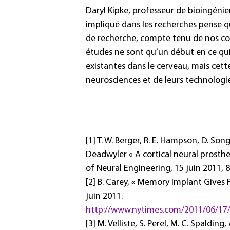
Daryl Kipke, professeur de bioingénier
impliqué dans les recherches pense qu
de recherche, compte tenu de nos co
études ne sont qu’un début en ce qui
existantes dans le cerveau, mais cet
neurosciences et de leurs technologies
[1] T. W. Berger, R. E. Hampson, D. So
Deadwyler « A cortical neural prosth
of Neural Engineering, 15 juin 2011, 8
[2] B. Carey, « Memory Implant Gives 
juin 2011.
http://www.nytimes.com/2011/06/17
[3] M. Velliste, S. Perel, M. C. Spaldin