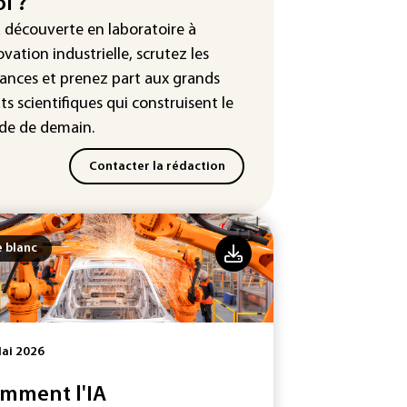
i ?
e : Meta sommé de s'excuser
a découverte en laboratoire à
ès le retrait d'une vidéo de
ovation industrielle, scrutez les
di
ances
et prenez part aux
grands
ts scientifiques
qui construisent le
e de demain.
Contacter la rédaction
e blanc
ai 2026
mment l'IA