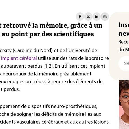
t retrouvé la mémoire, grâce à un
Ins
au point par des scientifiques
new
Rece
du M
rsity (Caroline du Nord) et de l’Université de
n
implant cérébral
utilisé sur des rats de laboratoire
 auparavant perdus [1,2]. En utilisant cet implant
aux neuronaux de la mémoire préalablement
 deux équipes ont réussi à rendre des éléments de
nt perdus.
loppement de dispositifs neuro-prosthétiques,
che de soigner les déficits de mémoire liés aux
idents vasculaires cérébraux et aux autres lésions