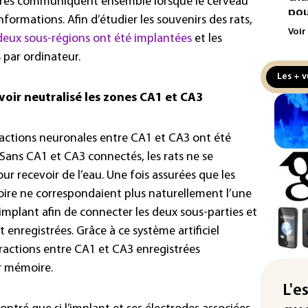
ures communiquent ensemble lorsque le cerveau
pou
ormations. Afin d’étudier les souvenirs des rats,
Voir
 deux sous-régions ont été implantées
et les
Met
log
 par ordinateur.
Ant
Les + v
voir neutralisé les zones CA1 et CA3
Goo
Dem
sta
eractions neuronales entre CA1 et CA3 ont été
Col
 Sans CA1 et CA3 connectés, les rats ne se
des
ur recevoir de l’eau. Une fois assurées que les
d'E
ire ne correspondaient plus naturellement l’une
l’implant afin de connecter les deux sous-parties et
Écl
la 
enregistrées. Grâce à ce système artificiel
att
ractions entre CA1 et CA3 enregistrées
ur mémoire.
L'A
de 
L'e
d'af