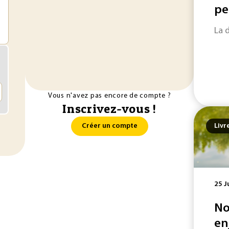
pe
La 
Vous n'avez pas encore de compte ?
Inscrivez-vous !
Créer un compte
Livr
25 J
No
en