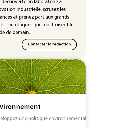
leur dans les prochains jours en
a découverte en laboratoire à
nce
ovation industrielle, scrutez les
ances
et prenez part aux
grands
ts scientifiques
qui construisent le
e de demain.
Contacter la rédaction
vironnement
eloppez une politique environnementale efficace tout en re