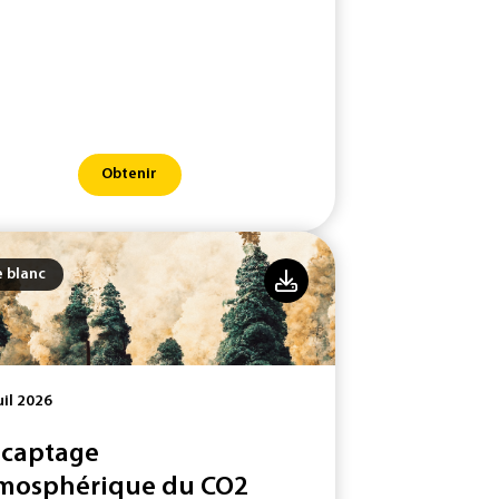
Obtenir
e blanc
uil 2026
 captage
mosphérique du CO2