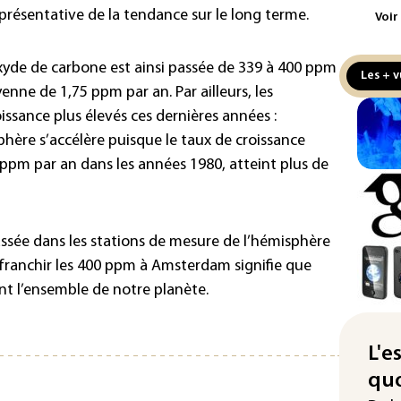
aux
résentative de la tendance sur le long terme.
Voir
Cani
la 
xyde de carbone est ainsi passée de 339 à 400 ppm
Les + v
au 
nne de 1,75 ppm par an. Par ailleurs, les
issance plus élevés ces dernières années :
Véh
hère s’accélère puisque le taux de croissance
la 
hom
 ppm par an dans les années 1980, atteint plus de
Iris
d'e
con
ssée dans les stations de mesure de l’hémisphère
 franchir les 400 ppm à Amsterdam signifie que
Le 
nt l’ensemble de notre planète.
l'e
La 
att
L'e
quo
"Re