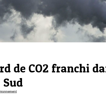
ord de CO2 franchi d
e Sud
vironnement