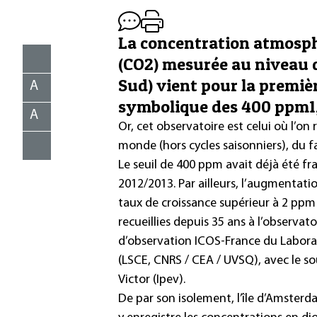
La concentration atmosph
(CO2) mesurée au niveau d
Sud) vient pour la premièr
A
symbolique des 400 ppm1, 
A
Or, cet observatoire est celui où l’on
monde (hors cycles saisonniers), du 
Le seuil de 400 ppm avait déjà été fr
2012/2013. Par ailleurs, l’augmentat
taux de croissance supérieur à 2 ppm
recueillies depuis 35 ans à l’observat
d’observation ICOS-France du Laborat
(LSCE, CNRS / CEA / UVSQ), avec le sou
Victor (Ipev).
De par son isolement, l’île d’Amsterd