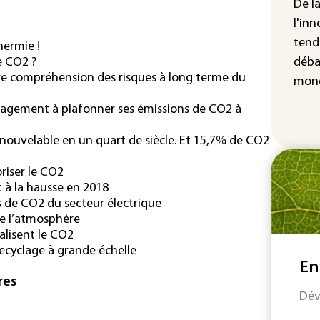
cha
De l
Fra
l'inn
tend
ermie !
déba
e CO2 ?
ure compréhension des risques à long terme du
mond
ngagement à plafonner ses émissions de CO2 à
enouvelable en un quart de siècle. Et 15,7% de CO2
riser le CO2
 à la hausse en 2018
s de CO2 du secteur électrique
de l’atmosphère
ralisent le CO2
ecyclage à grande échelle
En
res
Dév