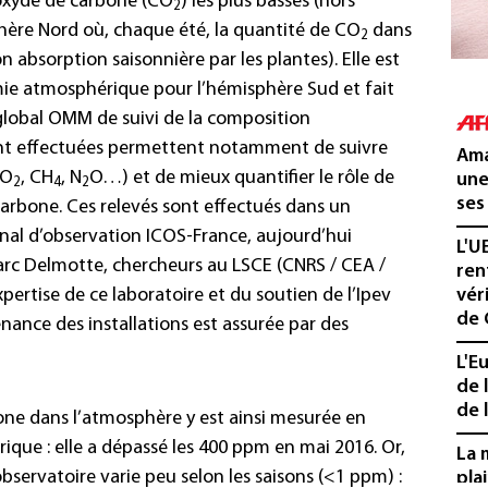
ioxyde de carbone (CO
) les plus basses (hors
2
phère Nord où, chaque été, la quantité de CO
dans
2
 absorption saisonnière par les plantes). Elle est
mie atmosphérique pour l’hémisphère Sud et fait
 global OMM de suivi de la composition
ont effectuées permettent notamment de suivre
Ama
CO
, CH
, N
O…) et de mieux quantifier le rôle de
une
2
4
2
ses
carbone. Ces relevés sont effectués dans un
onal d’observation ICOS-France, aujourd’hui
L'U
rc Delmotte, chercheurs au LSCE (CNRS / CEA /
ren
xpertise de ce laboratoire et du soutien de l’Ipev
vér
de 
nance des installations est assurée par des
L'E
de 
de l
one dans l’atmosphère y est ainsi mesurée en
rique : elle a dépassé les 400 ppm en mai 2016. Or,
La 
bservatoire varie peu selon les saisons (<1 ppm) :
pla