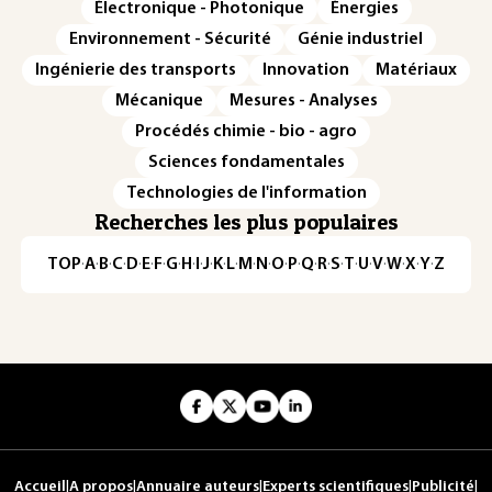
Électronique - Photonique
Énergies
Environnement - Sécurité
Génie industriel
Ingénierie des transports
Innovation
Matériaux
Mécanique
Mesures - Analyses
Procédés chimie - bio - agro
Sciences fondamentales
Technologies de l'information
Recherches les plus populaires
TOP
·
A
·
B
·
C
·
D
·
E
·
F
·
G
·
H
·
I
·
J
·
K
·
L
·
M
·
N
·
O
·
P
·
Q
·
R
·
S
·
T
·
U
·
V
·
W
·
X
·
Y
·
Z
Accueil
|
A propos
|
Annuaire auteurs
|
Experts scientifiques
|
Publicité
|