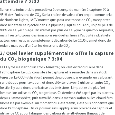
atteindre ? 2:02
Sur un site industriel, le procédé va être conçu de manière à capturer 90 à
95 % des émissions de CO
. Sur la chaîne de valeur d’un projet comme celui
2
de Northern Lights, l’ACV montre que, pour une tonne de CO
transportée
2
dans le bateau et injectée dans le pipeline jusqu’au sous-sol, un peu plus de
90 % du CO
est piégé. On n’émet pas plus de CO
que ce que l’on séquestre,
2
2
mais il reste toujours des émissions résiduelles, liées à l’activité industrielle
autour, qui n’est pas complètement décarbonée. Le CCUS permet donc de
réduire mais pas d’arrêter les émissions de CO
.
2
3/ Quel levier supplémentaire offre la capture
du CO
biogénique ?
3:04
2
Le CO
fossile vient d’un stock terrestre ; on veut éviter qu’il aille dans
2
l’atmosphère. Le CCS consiste à le capturer et le remettre dans un stock
terrestre. Le CCU (utilisation) permet de produire, par exemple, un carburant
synthétique pour l’aviation, et donc d’éviter d’avoir à utiliser un autre CO
2
fossile. Il y aura donc une baisse des émissions. L’impact est le plus fort
lorsque l’on utilise du CO
biogénique. Ce dernier a été capté par les plantes,
2
depuis l’atmosphère, puis travaillé, dans la méthanisation ou les chaudières
biomasse par exemple. Au moment où il est réémis, il est plus concentré que
dans l’atmosphère. On va pouvoir ainsi appliquer un procédé de capture et
utiliser ce CO
pour fabriquer des carburants synthétiques (l’impact de
2