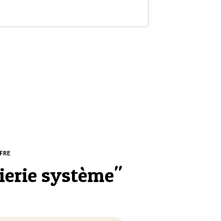
S
FRE
ierie système
"