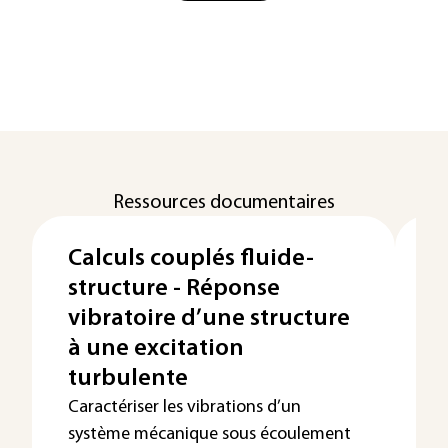
Ressources documentaires
Calculs couplés fluide-
B
structure - Réponse
v
vibratoire d’une structure
N
à une excitation
t
turbulente
v
Caractériser les vibrations d’un
Ce
système mécanique sous écoulement
pr