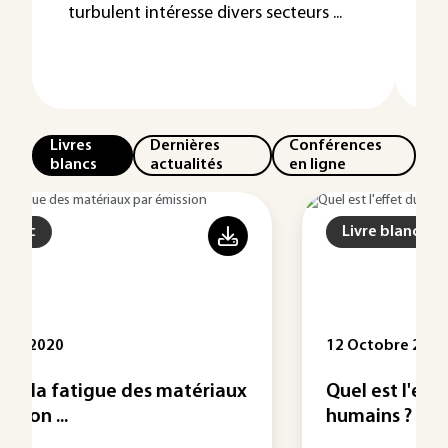
turbulent intéresse divers secteurs ...
d'
d'
ve
Livres
Dernières
Conférences
blancs
actualités
en ligne
Livre blanc
12 Octobre 2020
iaux
Quel est l'effet du bruit sur les
humains ?