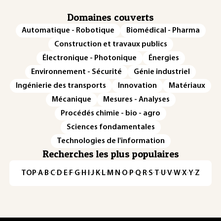
Domaines couverts
Automatique - Robotique
Biomédical - Pharma
Construction et travaux publics
Électronique - Photonique
Énergies
Environnement - Sécurité
Génie industriel
Ingénierie des transports
Innovation
Matériaux
Mécanique
Mesures - Analyses
Procédés chimie - bio - agro
Sciences fondamentales
Technologies de l'information
Recherches les plus populaires
TOP
·
A
·
B
·
C
·
D
·
E
·
F
·
G
·
H
·
I
·
J
·
K
·
L
·
M
·
N
·
O
·
P
·
Q
·
R
·
S
·
T
·
U
·
V
·
W
·
X
·
Y
·
Z