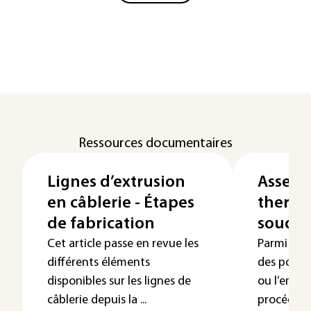
Ressources documentaires
Lignes d’extrusion
Assemb
en câblerie - Étapes
thermo
de fabrication
souda
Cet article passe en revue les
Parmi les
différents éléments
des polym
disponibles sur les lignes de
ou l’embo
câblerie depuis la ...
procédé ...