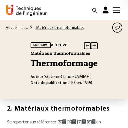
Accueil
Matériaux thermoformables
ARCHIVE
AM3660 v1
Matériaux thermoformables
Thermoformage
: Jean-Claude JAMMET
Auteur(s)
: 10 avr. 1998
Date de publication
2.
Matériaux thermoformables
Se reporter aux références [5]
[6]
[7]
[8]
en .