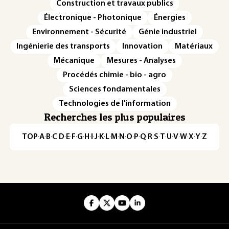
Construction et travaux publics
Électronique - Photonique
Énergies
Environnement - Sécurité
Génie industriel
Ingénierie des transports
Innovation
Matériaux
Mécanique
Mesures - Analyses
Procédés chimie - bio - agro
Sciences fondamentales
Technologies de l'information
Recherches les plus populaires
TOP
·
A
·
B
·
C
·
D
·
E
·
F
·
G
·
H
·
I
·
J
·
K
·
L
·
M
·
N
·
O
·
P
·
Q
·
R
·
S
·
T
·
U
·
V
·
W
·
X
·
Y
·
Z