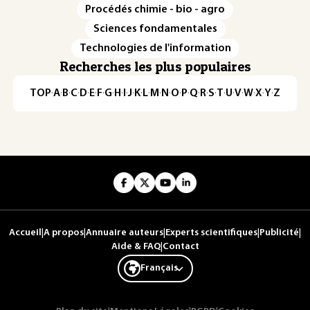
Procédés chimie - bio - agro
Sciences fondamentales
Technologies de l'information
Recherches les plus populaires
TOP
·
A
·
B
·
C
·
D
·
E
·
F
·
G
·
H
·
I
·
J
·
K
·
L
·
M
·
N
·
O
·
P
·
Q
·
R
·
S
·
T
·
U
·
V
·
W
·
X
·
Y
·
Z
Accueil
|
A propos
|
Annuaire auteurs
|
Experts scientifiques
|
Publicité
|
Aide & FAQ
|
Contact
Français